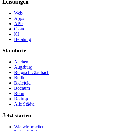
Leistungen
Web
Apps
APIs
Cloud
KI
Beratung
Standorte
Aachen
Augsburg
Bergisch Gladbach
Berlin
Bielefeld
Bochum
Bonn
Bottrop
Alle Städte →
Jetzt starten
Wie wir arbeiten