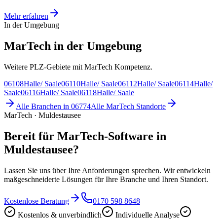
Mehr erfahren
In der Umgebung
MarTech in der Umgebung
Weitere PLZ-Gebiete mit MarTech Kompetenz.
06108
Halle/ Saale
06110
Halle/ Saale
06112
Halle/ Saale
06114
Halle/
Saale
06116
Halle/ Saale
06118
Halle/ Saale
Alle Branchen in
06774
Alle
MarTech
Standorte
MarTech · Muldestausee
Bereit für MarTech-Software in
Muldestausee?
Lassen Sie uns über Ihre Anforderungen sprechen. Wir entwickeln
maßgeschneiderte Lösungen für Ihre Branche und Ihren Standort.
Kostenlose Beratung
0170 598 8648
Kostenlos & unverbindlich
Individuelle Analyse