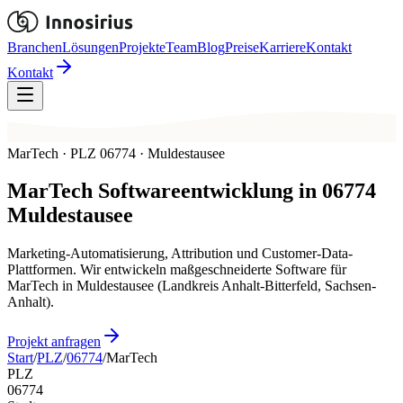
Branchen
Lösungen
Projekte
Team
Blog
Preise
Karriere
Kontakt
Kontakt
MarTech · PLZ 06774 · Muldestausee
MarTech
Softwareentwicklung in
06774
Muldestausee
Marketing-Automatisierung, Attribution und Customer-Data-
Plattformen. Wir entwickeln maßgeschneiderte Software für
MarTech in Muldestausee (Landkreis Anhalt-Bitterfeld, Sachsen-
Anhalt).
Projekt anfragen
Start
/
PLZ
/
06774
/
MarTech
PLZ
06774