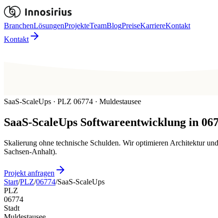
Branchen
Lösungen
Projekte
Team
Blog
Preise
Karriere
Kontakt
Kontakt
SaaS-ScaleUps · PLZ 06774 · Muldestausee
SaaS-ScaleUps
Softwareentwicklung in
06
Skalierung ohne technische Schulden. Wir optimieren Architektur un
Sachsen-Anhalt).
Projekt anfragen
Start
/
PLZ
/
06774
/
SaaS-ScaleUps
PLZ
06774
Stadt
Muldestausee