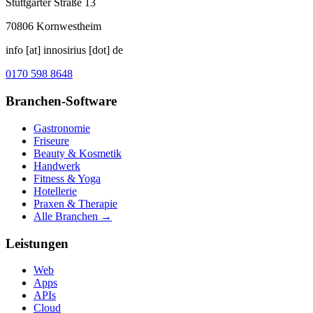
Stuttgarter Straße 13
70806
Kornwestheim
info [at] innosirius [dot] de
0170 598 8648
Branchen-Software
Gastronomie
Friseure
Beauty & Kosmetik
Handwerk
Fitness & Yoga
Hotellerie
Praxen & Therapie
Alle Branchen →
Leistungen
Web
Apps
APIs
Cloud