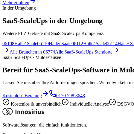
Mehr erfahren
In der Umgebung
SaaS-ScaleUps in der Umgebung
Weitere PLZ-Gebiete mit SaaS-ScaleUps Kompetenz.
06108
Halle/ Saale
06110
Halle/ Saale
06112
Halle/ Saale
06114
Halle/ S
Alle Branchen in
06774
Alle
SaaS-ScaleUps
Standorte
SaaS-ScaleUps · Muldestausee
Bereit für SaaS-ScaleUps-Software in Mul
Lassen Sie uns über Ihre Anforderungen sprechen. Wir entwickeln ma
Kostenlose Beratung
0170 598 8648
Kostenlos & unverbindlich
Individuelle Analyse
DSGVO-
Softwarelösungen, die einfach funktionieren.