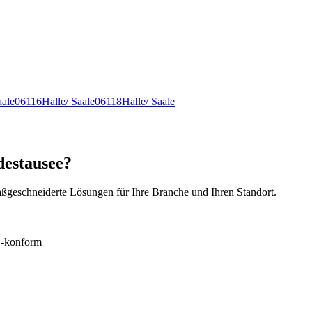
aale
06116
Halle/ Saale
06118
Halle/ Saale
destausee?
ßgeschneiderte Lösungen für Ihre Branche und Ihren Standort.
konform