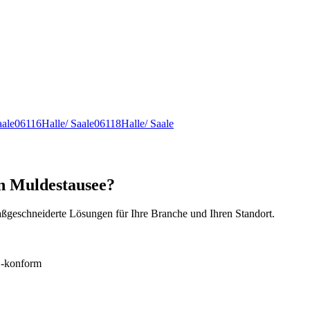
aale
06116
Halle/ Saale
06118
Halle/ Saale
in Muldestausee?
ßgeschneiderte Lösungen für Ihre Branche und Ihren Standort.
konform