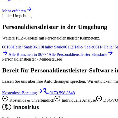
Mehr erfahren
In der Umgebung
Personaldienstleister in der Umgebung
Weitere PLZ-Gebiete mit Personaldienstleister Kompetenz.
06108
Halle/ Saale
06110
Halle/ Saale
06112
Halle/ Saale
06114
Halle/ S
Alle Branchen in
06774
Alle
Personaldienstleister
Standorte
Personaldienstleister · Muldestausee
Bereit für Personaldienstleister-Software 
Lassen Sie uns über Ihre Anforderungen sprechen. Wir entwickeln ma
Kostenlose Beratung
0170 598 8648
Kostenlos & unverbindlich
Individuelle Analyse
DSGVO-