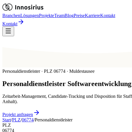
Branchen
Lösungen
Projekte
Team
Blog
Preise
Karriere
Kontakt
Kontakt
Personaldienstleister · PLZ 06774 · Muldestausee
Personaldienstleister
Softwareentwicklung
Zeitarbeit-Management, Candidate-Tracking und Disposition für Staff
Anhalt).
Projekt anfragen
Start
/
PLZ
/
06774
/
Personaldienstleister
PLZ
06774