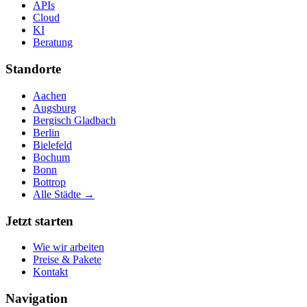
APIs
Cloud
KI
Beratung
Standorte
Aachen
Augsburg
Bergisch Gladbach
Berlin
Bielefeld
Bochum
Bonn
Bottrop
Alle Städte →
Jetzt starten
Wie wir arbeiten
Preise & Pakete
Kontakt
Navigation