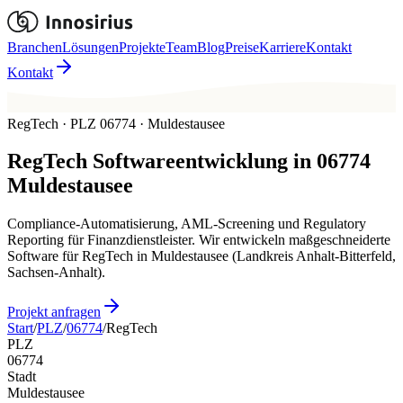
Branchen
Lösungen
Projekte
Team
Blog
Preise
Karriere
Kontakt
Kontakt
RegTech · PLZ 06774 · Muldestausee
RegTech
Softwareentwicklung in
06774
Muldestausee
Compliance-Automatisierung, AML-Screening und Regulatory
Reporting für Finanzdienstleister. Wir entwickeln maßgeschneiderte
Software für RegTech in Muldestausee (Landkreis Anhalt-Bitterfeld,
Sachsen-Anhalt).
Projekt anfragen
Start
/
PLZ
/
06774
/
RegTech
PLZ
06774
Stadt
Muldestausee