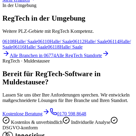
In der Umgebung
RegTech in der Umgebung
Weitere PLZ-Gebiete mit RegTech Kompetenz.
06108
Halle/ Saale
06110
Halle/ Saale
06112
Halle/ Saale
06114
Halle/
Saale
06116
Halle/ Saale
06118
Halle/ Saale
Alle Branchen in
06774
Alle
RegTech
Standorte
RegTech · Muldestausee
Bereit für RegTech-Software in
Muldestausee?
Lassen Sie uns über Ihre Anforderungen sprechen. Wir entwickeln
maßgeschneiderte Lösungen für Ihre Branche und Ihren Standort.
Kostenlose Beratung
0170 598 8648
Kostenlos & unverbindlich
Individuelle Analyse
DSGVO-konform