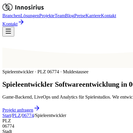
Branchen
Lösungen
Projekte
Team
Blog
Preise
Karriere
Kontakt
Kontakt
Spieleentwickler · PLZ 06774 · Muldestausee
Spieleentwickler
Softwareentwicklung in
0
Game-Backend, LiveOps und Analytics für Spielestudios. Wir entwick
Projekt anfragen
Start
/
PLZ
/
06774
/
Spieleentwickler
PLZ
06774
Stadt