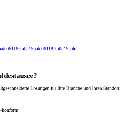
aale
06116
Halle/ Saale
06118
Halle/ Saale
uldestausee?
ßgeschneiderte Lösungen für Ihre Branche und Ihren Standort.
konform