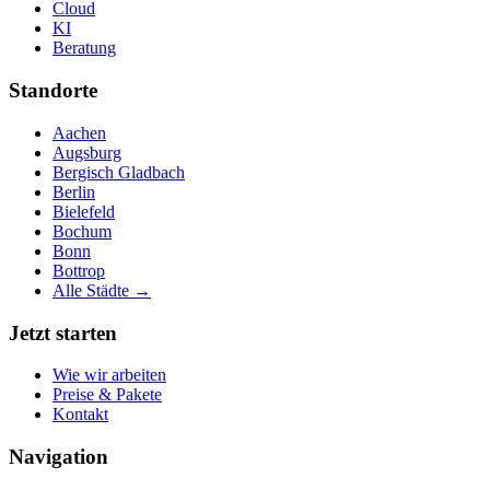
Cloud
KI
Beratung
Standorte
Aachen
Augsburg
Bergisch Gladbach
Berlin
Bielefeld
Bochum
Bonn
Bottrop
Alle Städte →
Jetzt starten
Wie wir arbeiten
Preise & Pakete
Kontakt
Navigation