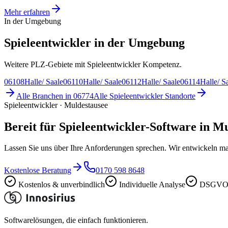
Mehr erfahren
In der Umgebung
Spieleentwickler in der Umgebung
Weitere PLZ-Gebiete mit Spieleentwickler Kompetenz.
06108
Halle/ Saale
06110
Halle/ Saale
06112
Halle/ Saale
06114
Halle/ S
Alle Branchen in
06774
Alle
Spieleentwickler
Standorte
Spieleentwickler · Muldestausee
Bereit für Spieleentwickler-Software in M
Lassen Sie uns über Ihre Anforderungen sprechen. Wir entwickeln ma
Kostenlose Beratung
0170 598 8648
Kostenlos & unverbindlich
Individuelle Analyse
DSGVO-
Softwarelösungen, die einfach funktionieren.