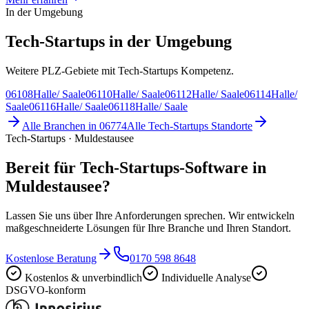
In der Umgebung
Tech-Startups in der Umgebung
Weitere PLZ-Gebiete mit Tech-Startups Kompetenz.
06108
Halle/ Saale
06110
Halle/ Saale
06112
Halle/ Saale
06114
Halle/
Saale
06116
Halle/ Saale
06118
Halle/ Saale
Alle Branchen in
06774
Alle
Tech-Startups
Standorte
Tech-Startups · Muldestausee
Bereit für Tech-Startups-Software in
Muldestausee?
Lassen Sie uns über Ihre Anforderungen sprechen. Wir entwickeln
maßgeschneiderte Lösungen für Ihre Branche und Ihren Standort.
Kostenlose Beratung
0170 598 8648
Kostenlos & unverbindlich
Individuelle Analyse
DSGVO-konform