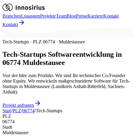
Branchen
Lösungen
Projekte
Team
Blog
Preise
Karriere
Kontakt
Kontakt
Tech-Startups · PLZ 06774 · Muldestausee
Tech-Startups
Softwareentwicklung in
06774
Muldestausee
Von der Idee zum Produkt. Wir sind Ihr technischer Co-Founder
ohne Equity. Wir entwickeln maßgeschneiderte Software für Tech-
Startups in Muldestausee (Landkreis Anhalt-Bitterfeld, Sachsen-
Anhalt).
Projekt anfragen
Start
/
PLZ
/
06774
/
Tech-Startups
PLZ
06774
Stadt
Muldestausee