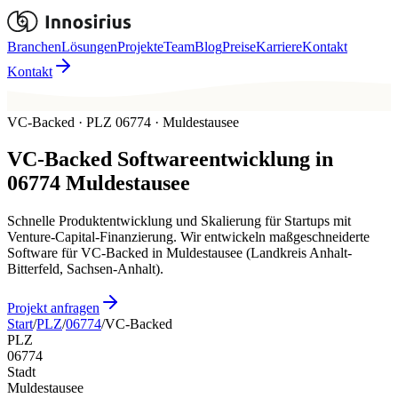
Branchen
Lösungen
Projekte
Team
Blog
Preise
Karriere
Kontakt
Kontakt
VC-Backed · PLZ 06774 · Muldestausee
VC-Backed
Softwareentwicklung in
06774
Muldestausee
Schnelle Produktentwicklung und Skalierung für Startups mit
Venture-Capital-Finanzierung. Wir entwickeln maßgeschneiderte
Software für VC-Backed in Muldestausee (Landkreis Anhalt-
Bitterfeld, Sachsen-Anhalt).
Projekt anfragen
Start
/
PLZ
/
06774
/
VC-Backed
PLZ
06774
Stadt
Muldestausee