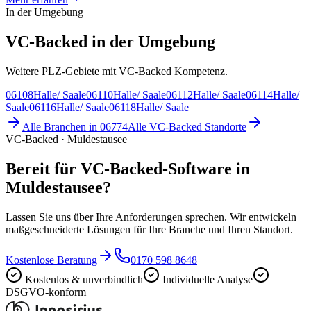
In der Umgebung
VC-Backed in der Umgebung
Weitere PLZ-Gebiete mit VC-Backed Kompetenz.
06108
Halle/ Saale
06110
Halle/ Saale
06112
Halle/ Saale
06114
Halle/
Saale
06116
Halle/ Saale
06118
Halle/ Saale
Alle Branchen in
06774
Alle
VC-Backed
Standorte
VC-Backed · Muldestausee
Bereit für VC-Backed-Software in
Muldestausee?
Lassen Sie uns über Ihre Anforderungen sprechen. Wir entwickeln
maßgeschneiderte Lösungen für Ihre Branche und Ihren Standort.
Kostenlose Beratung
0170 598 8648
Kostenlos & unverbindlich
Individuelle Analyse
DSGVO-konform