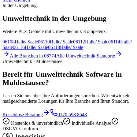
In der Umgebung
Umwelttechnik in der Umgebung
Weitere PLZ-Gebiete mit Umwelttechnik Kompetenz.
06108
Halle/ Saale
06110
Halle/ Saale
06112
Halle/ Saale
06114
Halle/
Saale
06116
Halle/ Saale
06118
Halle/ Saale
Alle Branchen in
06774
Alle
Umwelttechnik
Standorte
Umwelttechnik · Muldestausee
Bereit für Umwelttechnik-Software in
Muldestausee?
Lassen Sie uns über Ihre Anforderungen sprechen. Wir entwickeln
maßgeschneiderte Lösungen für Ihre Branche und Ihren Standort.
Kostenlose Beratung
0170 598 8648
Kostenlos & unverbindlich
Individuelle Analyse
DSGVO-konform