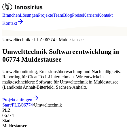
Branchen
Lösungen
Projekte
Team
Blog
Preise
Karriere
Kontakt
Kontakt
Umwelttechnik · PLZ 06774 · Muldestausee
Umwelttechnik
Softwareentwicklung in
06774
Muldestausee
Umweltmonitoring, Emissionsüberwachung und Nachhaltigkeits-
Reporting für CleanTech-Unternehmen. Wir entwickeln
maßgeschneiderte Software für Umwelttechnik in Muldestausee
(Landkreis Anhalt-Bitterfeld, Sachsen-Anhalt).
Projekt anfragen
Start
/
PLZ
/
06774
/
Umwelttechnik
PLZ
06774
Stadt
Muldestausee