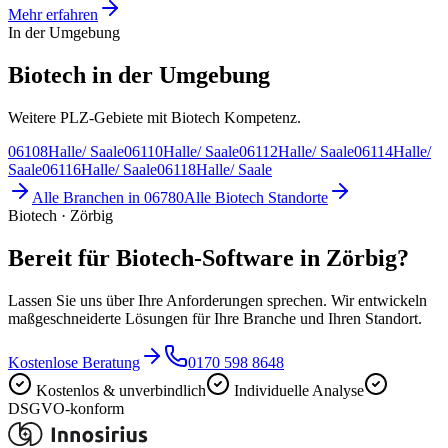
Mehr erfahren
In der Umgebung
Biotech in der Umgebung
Weitere PLZ-Gebiete mit Biotech Kompetenz.
06108
Halle/ Saale
06110
Halle/ Saale
06112
Halle/ Saale
06114
Halle/
Saale
06116
Halle/ Saale
06118
Halle/ Saale
Alle Branchen in
06780
Alle
Biotech
Standorte
Biotech · Zörbig
Bereit für Biotech-Software in Zörbig?
Lassen Sie uns über Ihre Anforderungen sprechen. Wir entwickeln
maßgeschneiderte Lösungen für Ihre Branche und Ihren Standort.
Kostenlose Beratung
0170 598 8648
Kostenlos & unverbindlich
Individuelle Analyse
DSGVO-konform