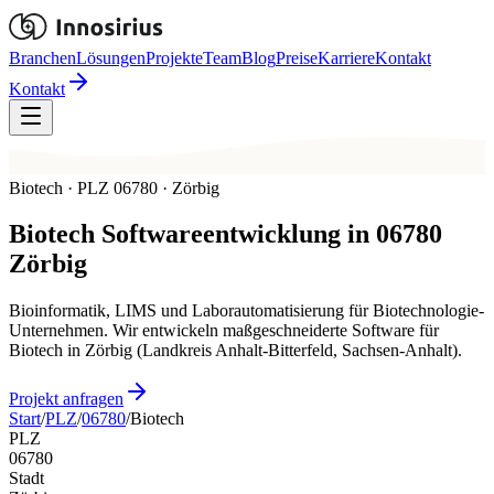
Branchen
Lösungen
Projekte
Team
Blog
Preise
Karriere
Kontakt
Kontakt
Biotech · PLZ 06780 · Zörbig
Biotech
Softwareentwicklung in
06780
Zörbig
Bioinformatik, LIMS und Laborautomatisierung für Biotechnologie-
Unternehmen. Wir entwickeln maßgeschneiderte Software für
Biotech in Zörbig (Landkreis Anhalt-Bitterfeld, Sachsen-Anhalt).
Projekt anfragen
Start
/
PLZ
/
06780
/
Biotech
PLZ
06780
Stadt