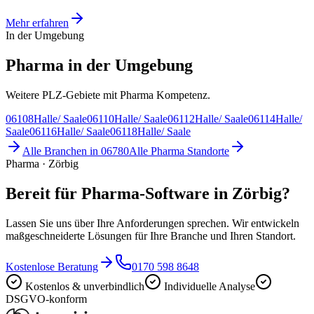
Mehr erfahren
In der Umgebung
Pharma in der Umgebung
Weitere PLZ-Gebiete mit Pharma Kompetenz.
06108
Halle/ Saale
06110
Halle/ Saale
06112
Halle/ Saale
06114
Halle/
Saale
06116
Halle/ Saale
06118
Halle/ Saale
Alle Branchen in
06780
Alle
Pharma
Standorte
Pharma · Zörbig
Bereit für Pharma-Software in Zörbig?
Lassen Sie uns über Ihre Anforderungen sprechen. Wir entwickeln
maßgeschneiderte Lösungen für Ihre Branche und Ihren Standort.
Kostenlose Beratung
0170 598 8648
Kostenlos & unverbindlich
Individuelle Analyse
DSGVO-konform