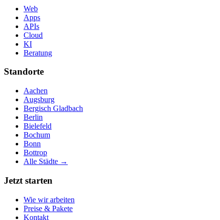
Web
Apps
APIs
Cloud
KI
Beratung
Standorte
Aachen
Augsburg
Bergisch Gladbach
Berlin
Bielefeld
Bochum
Bonn
Bottrop
Alle Städte →
Jetzt starten
Wie wir arbeiten
Preise & Pakete
Kontakt