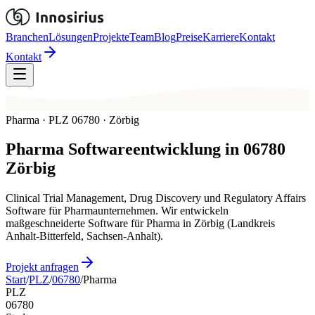
Branchen
Lösungen
Projekte
Team
Blog
Preise
Karriere
Kontakt
Kontakt
Pharma · PLZ 06780 · Zörbig
Pharma
Softwareentwicklung in
06780
Zörbig
Clinical Trial Management, Drug Discovery und Regulatory Affairs
Software für Pharmaunternehmen. Wir entwickeln
maßgeschneiderte Software für Pharma in Zörbig (Landkreis
Anhalt-Bitterfeld, Sachsen-Anhalt).
Projekt anfragen
Start
/
PLZ
/
06780
/
Pharma
PLZ
06780