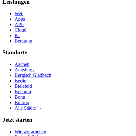
Leistungen
Web
Apps
APIs
Cloud
KI
Beratung
Standorte
Aachen
Augsburg
Bergisch Gladbach
Berlin
Bielefeld
Bochum
Bonn
Bottrop
Alle Städte →
Jetzt starten
Wie wir arbeiten