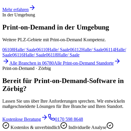
Mehr erfahren
In der Umgebung
Print-on-Demand in der Umgebung
Weitere PLZ-Gebiete mit Print-on-Demand Kompetenz.
06108
Halle/ Saale
06110
Halle/ Saale
06112
Halle/ Saale
06114
Halle/
Saale
06116
Halle/ Saale
06118
Halle/ Saale
Alle Branchen in
06780
Alle
Print-on-Demand
Standorte
Print-on-Demand · Zörbig
Bereit für Print-on-Demand-Software in
Zörbig?
Lassen Sie uns über Ihre Anforderungen sprechen. Wir entwickeln
maßgeschneiderte Lösungen für Ihre Branche und Ihren Standort.
Kostenlose Beratung
0170 598 8648
Kostenlos & unverbindlich
Individuelle Analyse