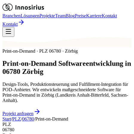
Branchen
Lösungen
Projekte
Team
Blog
Preise
Karriere
Kontakt
Kontakt
Print-on-Demand · PLZ 06780 · Zörbig
Print-on-Demand
Softwareentwicklung in
06780
Zörbig
Design-Tools, Produktionsteuerung und Fulfillment-Integration für
POD-Anbieter. Wir entwickeln maßgeschneiderte Software für
Print-on-Demand in Zörbig (Landkreis Anhalt-Bitterfeld, Sachsen-
Anhalt).
Projekt anfragen
Start
/
PLZ
/
06780
/
Print-on-Demand
PLZ
06780