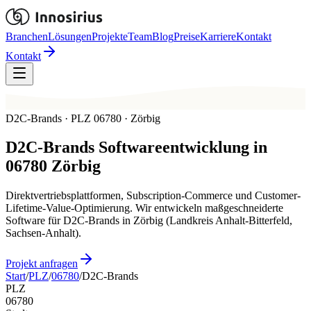
Branchen
Lösungen
Projekte
Team
Blog
Preise
Karriere
Kontakt
Kontakt
D2C-Brands · PLZ 06780 · Zörbig
D2C-Brands
Softwareentwicklung in
06780
Zörbig
Direktvertriebsplattformen, Subscription-Commerce und Customer-
Lifetime-Value-Optimierung. Wir entwickeln maßgeschneiderte
Software für D2C-Brands in Zörbig (Landkreis Anhalt-Bitterfeld,
Sachsen-Anhalt).
Projekt anfragen
Start
/
PLZ
/
06780
/
D2C-Brands
PLZ
06780