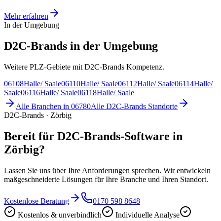
Mehr erfahren
In der Umgebung
D2C-Brands in der Umgebung
Weitere PLZ-Gebiete mit D2C-Brands Kompetenz.
06108
Halle/ Saale
06110
Halle/ Saale
06112
Halle/ Saale
06114
Halle/
Saale
06116
Halle/ Saale
06118
Halle/ Saale
Alle Branchen in
06780
Alle
D2C-Brands
Standorte
D2C-Brands · Zörbig
Bereit für D2C-Brands-Software in
Zörbig?
Lassen Sie uns über Ihre Anforderungen sprechen. Wir entwickeln
maßgeschneiderte Lösungen für Ihre Branche und Ihren Standort.
Kostenlose Beratung
0170 598 8648
Kostenlos & unverbindlich
Individuelle Analyse