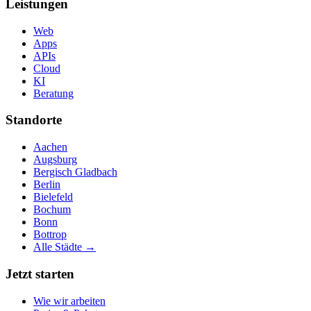
Leistungen
Web
Apps
APIs
Cloud
KI
Beratung
Standorte
Aachen
Augsburg
Bergisch Gladbach
Berlin
Bielefeld
Bochum
Bonn
Bottrop
Alle Städte →
Jetzt starten
Wie wir arbeiten