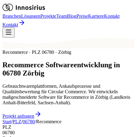
Branchen
Lösungen
Projekte
Team
Blog
Preise
Karriere
Kontakt
Kontakt
Recommerce · PLZ 06780 · Zörbig
Recommerce
Softwareentwicklung in
06780
Zörbig
Gebrauchtwarenplattformen, Ankaufsprozesse und
Qualitätsbewertung für Circular Commerce. Wir entwickeln
maßgeschneiderte Software für Recommerce in Zörbig (Landkreis
Anhalt-Bitterfeld, Sachsen-Anhalt).
Projekt anfragen
Start
/
PLZ
/
06780
/
Recommerce
PLZ
06780