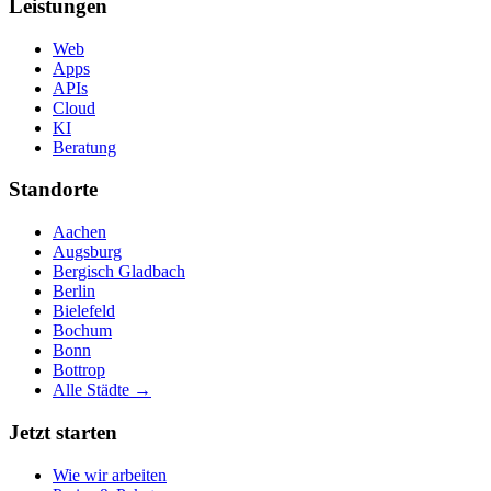
Leistungen
Web
Apps
APIs
Cloud
KI
Beratung
Standorte
Aachen
Augsburg
Bergisch Gladbach
Berlin
Bielefeld
Bochum
Bonn
Bottrop
Alle Städte →
Jetzt starten
Wie wir arbeiten