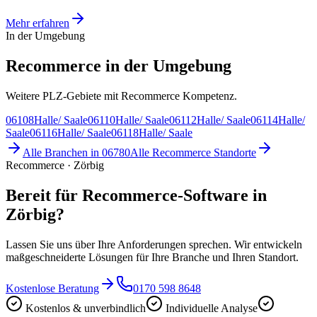
Mehr erfahren
In der Umgebung
Recommerce in der Umgebung
Weitere PLZ-Gebiete mit Recommerce Kompetenz.
06108
Halle/ Saale
06110
Halle/ Saale
06112
Halle/ Saale
06114
Halle/
Saale
06116
Halle/ Saale
06118
Halle/ Saale
Alle Branchen in
06780
Alle
Recommerce
Standorte
Recommerce · Zörbig
Bereit für Recommerce-Software in
Zörbig?
Lassen Sie uns über Ihre Anforderungen sprechen. Wir entwickeln
maßgeschneiderte Lösungen für Ihre Branche und Ihren Standort.
Kostenlose Beratung
0170 598 8648
Kostenlos & unverbindlich
Individuelle Analyse