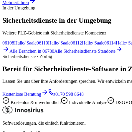
Mehr erfahren
In der Umgebung
Sicherheitsdienste in der Umgebung
Weitere PLZ-Gebiete mit Sicherheitsdienste Kompetenz.
06108
Halle/ Saale
06110
Halle/ Saale
06112
Halle/ Saale
06114
Halle/ S
Alle Branchen in
06780
Alle
Sicherheitsdienste
Standorte
Sicherheitsdienste · Zörbig
Bereit für Sicherheitsdienste-Software in 
Lassen Sie uns über Ihre Anforderungen sprechen. Wir entwickeln ma
Kostenlose Beratung
0170 598 8648
Kostenlos & unverbindlich
Individuelle Analyse
DSGVO-
Softwarelösungen, die einfach funktionieren.