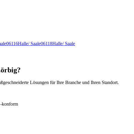
aale
06116
Halle/ Saale
06118
Halle/ Saale
Zörbig?
ßgeschneiderte Lösungen für Ihre Branche und Ihren Standort.
konform