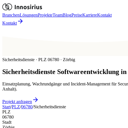
Branchen
Lösungen
Projekte
Team
Blog
Preise
Karriere
Kontakt
Kontakt
Sicherheitsdienste · PLZ 06780 · Zörbig
Sicherheitsdienste
Softwareentwicklung in
Einsatzplanung, Wachrundgänge und Incident-Management für Security
Anhalt).
Projekt anfragen
Start
/
PLZ
/
06780
/
Sicherheitsdienste
PLZ
06780
Stadt
Zörbig