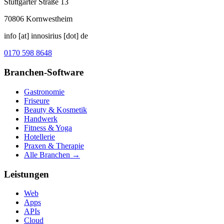
Stuttgarter Straße 13
70806
Kornwestheim
info [at] innosirius [dot] de
0170 598 8648
Branchen-Software
Gastronomie
Friseure
Beauty & Kosmetik
Handwerk
Fitness & Yoga
Hotellerie
Praxen & Therapie
Alle Branchen →
Leistungen
Web
Apps
APIs
Cloud