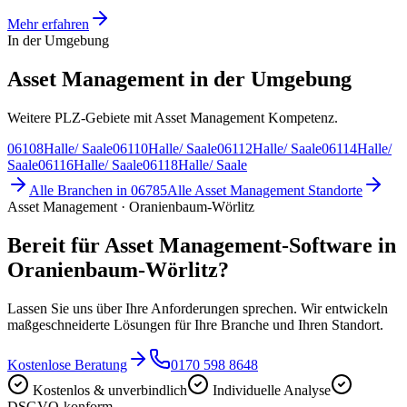
Mehr erfahren
In der Umgebung
Asset Management in der Umgebung
Weitere PLZ-Gebiete mit Asset Management Kompetenz.
06108
Halle/ Saale
06110
Halle/ Saale
06112
Halle/ Saale
06114
Halle/
Saale
06116
Halle/ Saale
06118
Halle/ Saale
Alle Branchen in
06785
Alle
Asset Management
Standorte
Asset Management · Oranienbaum-Wörlitz
Bereit für Asset Management-Software in
Oranienbaum-Wörlitz?
Lassen Sie uns über Ihre Anforderungen sprechen. Wir entwickeln
maßgeschneiderte Lösungen für Ihre Branche und Ihren Standort.
Kostenlose Beratung
0170 598 8648
Kostenlos & unverbindlich
Individuelle Analyse
DSGVO-konform