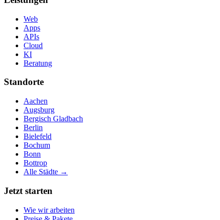
Web
Apps
APIs
Cloud
KI
Beratung
Standorte
Aachen
Augsburg
Bergisch Gladbach
Berlin
Bielefeld
Bochum
Bonn
Bottrop
Alle Städte →
Jetzt starten
Wie wir arbeiten
Preise & Pakete