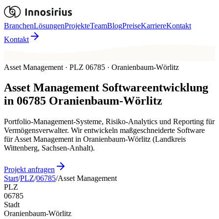
Branchen
Lösungen
Projekte
Team
Blog
Preise
Karriere
Kontakt
Kontakt
Asset Management · PLZ 06785 · Oranienbaum-Wörlitz
Asset Management
Softwareentwicklung
in
06785
Oranienbaum-Wörlitz
Portfolio-Management-Systeme, Risiko-Analytics und Reporting für
Vermögensverwalter. Wir entwickeln maßgeschneiderte Software
für Asset Management in Oranienbaum-Wörlitz (Landkreis
Wittenberg, Sachsen-Anhalt).
Projekt anfragen
Start
/
PLZ
/
06785
/
Asset Management
PLZ
06785
Stadt
Oranienbaum-Wörlitz