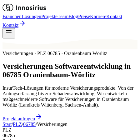
Branchen
Lösungen
Projekte
Team
Blog
Preise
Karriere
Kontakt
Kontakt
Versicherungen · PLZ 06785 · Oranienbaum-Wörlitz
Versicherungen
Softwareentwicklung in
06785
Oranienbaum-Wörlitz
InsurTech-Lösungen für moderne Versicherungsprodukte. Von der
Antragserfassung bis zur Schadensabwicklung. Wir entwickeln
maßgeschneiderte Software für Versicherungen in Oranienbaum-
Wörlitz (Landkreis Wittenberg, Sachsen-Anhalt).
Projekt anfragen
Start
/
PLZ
/
06785
/
Versicherungen
PLZ
06785