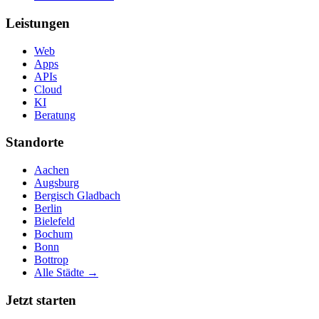
Leistungen
Web
Apps
APIs
Cloud
KI
Beratung
Standorte
Aachen
Augsburg
Bergisch Gladbach
Berlin
Bielefeld
Bochum
Bonn
Bottrop
Alle Städte →
Jetzt starten