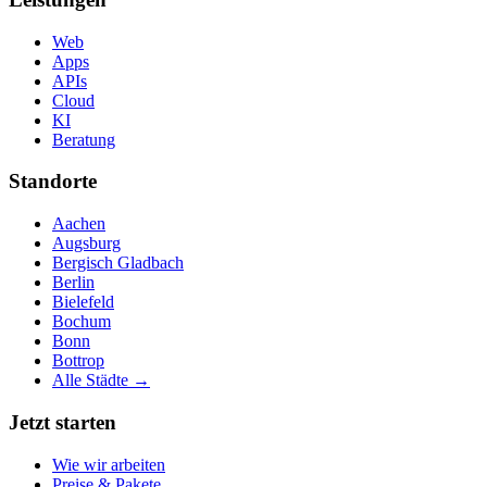
Web
Apps
APIs
Cloud
KI
Beratung
Standorte
Aachen
Augsburg
Bergisch Gladbach
Berlin
Bielefeld
Bochum
Bonn
Bottrop
Alle Städte →
Jetzt starten
Wie wir arbeiten
Preise & Pakete