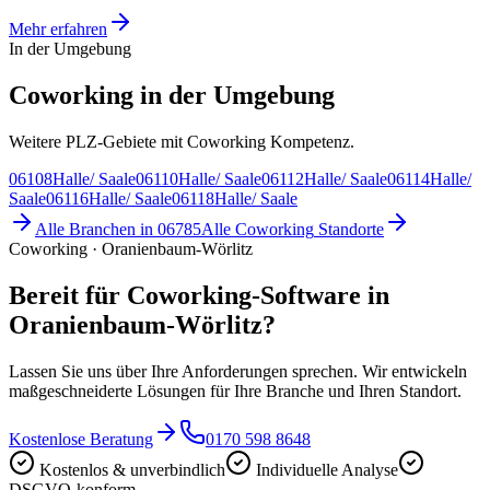
Mehr erfahren
In der Umgebung
Coworking in der Umgebung
Weitere PLZ-Gebiete mit Coworking Kompetenz.
06108
Halle/ Saale
06110
Halle/ Saale
06112
Halle/ Saale
06114
Halle/
Saale
06116
Halle/ Saale
06118
Halle/ Saale
Alle Branchen in
06785
Alle
Coworking
Standorte
Coworking · Oranienbaum-Wörlitz
Bereit für Coworking-Software in
Oranienbaum-Wörlitz?
Lassen Sie uns über Ihre Anforderungen sprechen. Wir entwickeln
maßgeschneiderte Lösungen für Ihre Branche und Ihren Standort.
Kostenlose Beratung
0170 598 8648
Kostenlos & unverbindlich
Individuelle Analyse
DSGVO-konform