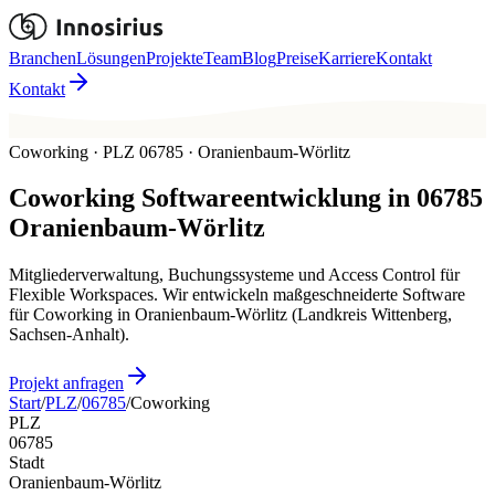
Branchen
Lösungen
Projekte
Team
Blog
Preise
Karriere
Kontakt
Kontakt
Coworking · PLZ 06785 · Oranienbaum-Wörlitz
Coworking
Softwareentwicklung in
06785
Oranienbaum-Wörlitz
Mitgliederverwaltung, Buchungssysteme und Access Control für
Flexible Workspaces. Wir entwickeln maßgeschneiderte Software
für Coworking in Oranienbaum-Wörlitz (Landkreis Wittenberg,
Sachsen-Anhalt).
Projekt anfragen
Start
/
PLZ
/
06785
/
Coworking
PLZ
06785
Stadt
Oranienbaum-Wörlitz