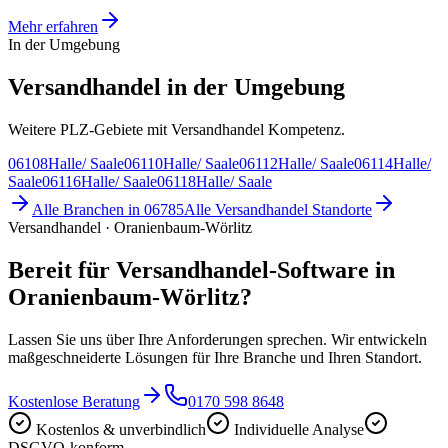
Mehr erfahren
In der Umgebung
Versandhandel in der Umgebung
Weitere PLZ-Gebiete mit Versandhandel Kompetenz.
06108
Halle/ Saale
06110
Halle/ Saale
06112
Halle/ Saale
06114
Halle/
Saale
06116
Halle/ Saale
06118
Halle/ Saale
Alle Branchen in
06785
Alle
Versandhandel
Standorte
Versandhandel · Oranienbaum-Wörlitz
Bereit für Versandhandel-Software in
Oranienbaum-Wörlitz?
Lassen Sie uns über Ihre Anforderungen sprechen. Wir entwickeln
maßgeschneiderte Lösungen für Ihre Branche und Ihren Standort.
Kostenlose Beratung
0170 598 8648
Kostenlos & unverbindlich
Individuelle Analyse
DSGVO-konform