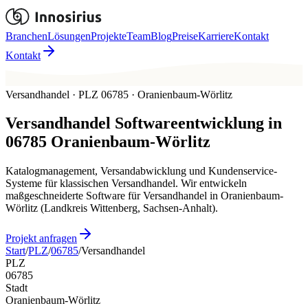
Branchen
Lösungen
Projekte
Team
Blog
Preise
Karriere
Kontakt
Kontakt
Versandhandel · PLZ 06785 · Oranienbaum-Wörlitz
Versandhandel
Softwareentwicklung in
06785
Oranienbaum-Wörlitz
Katalogmanagement, Versandabwicklung und Kundenservice-
Systeme für klassischen Versandhandel. Wir entwickeln
maßgeschneiderte Software für Versandhandel in Oranienbaum-
Wörlitz (Landkreis Wittenberg, Sachsen-Anhalt).
Projekt anfragen
Start
/
PLZ
/
06785
/
Versandhandel
PLZ
06785
Stadt
Oranienbaum-Wörlitz