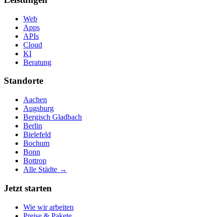
Web
Apps
APIs
Cloud
KI
Beratung
Standorte
Aachen
Augsburg
Bergisch Gladbach
Berlin
Bielefeld
Bochum
Bonn
Bottrop
Alle Städte →
Jetzt starten
Wie wir arbeiten
Preise & Pakete