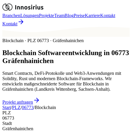
Branchen
Lösungen
Projekte
Team
Blog
Preise
Karriere
Kontakt
Kontakt
Blockchain · PLZ 06773 · Gräfenhainichen
Blockchain
Softwareentwicklung in
06773
Gräfenhainichen
Smart Contracts, DeFi-Protokolle und Web3-Anwendungen mit
Solidity, Rust und modernen Blockchain-Frameworks. Wir
entwickeln maßgeschneiderte Software für Blockchain in
Gräfenhainichen (Landkreis Wittenberg, Sachsen-Anhalt).
Projekt anfragen
Start
/
PLZ
/
06773
/
Blockchain
PLZ
06773
Stadt
Gräfenhainichen