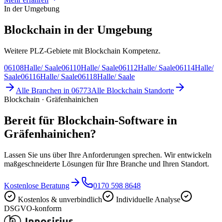
In der Umgebung
Blockchain in der Umgebung
Weitere PLZ-Gebiete mit Blockchain Kompetenz.
06108
Halle/ Saale
06110
Halle/ Saale
06112
Halle/ Saale
06114
Halle/
Saale
06116
Halle/ Saale
06118
Halle/ Saale
Alle Branchen in
06773
Alle
Blockchain
Standorte
Blockchain · Gräfenhainichen
Bereit für Blockchain-Software in
Gräfenhainichen?
Lassen Sie uns über Ihre Anforderungen sprechen. Wir entwickeln
maßgeschneiderte Lösungen für Ihre Branche und Ihren Standort.
Kostenlose Beratung
0170 598 8648
Kostenlos & unverbindlich
Individuelle Analyse
DSGVO-konform