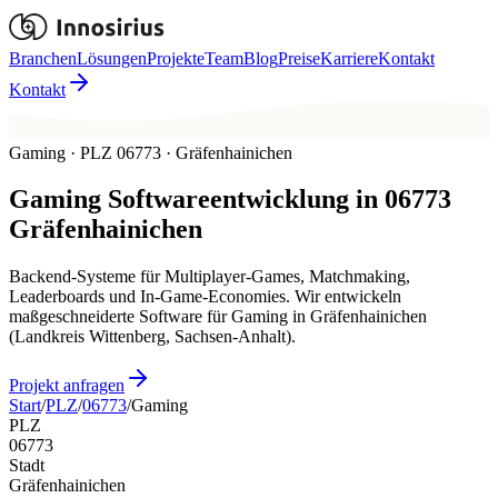
Branchen
Lösungen
Projekte
Team
Blog
Preise
Karriere
Kontakt
Kontakt
Gaming · PLZ 06773 · Gräfenhainichen
Gaming
Softwareentwicklung in
06773
Gräfenhainichen
Backend-Systeme für Multiplayer-Games, Matchmaking,
Leaderboards und In-Game-Economies. Wir entwickeln
maßgeschneiderte Software für Gaming in Gräfenhainichen
(Landkreis Wittenberg, Sachsen-Anhalt).
Projekt anfragen
Start
/
PLZ
/
06773
/
Gaming
PLZ
06773
Stadt
Gräfenhainichen