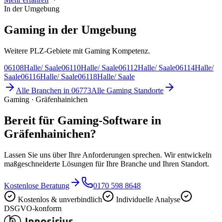
In der Umgebung
Gaming in der Umgebung
Weitere PLZ-Gebiete mit Gaming Kompetenz.
06108
Halle/ Saale
06110
Halle/ Saale
06112
Halle/ Saale
06114
Halle/
Saale
06116
Halle/ Saale
06118
Halle/ Saale
Alle Branchen in
06773
Alle
Gaming
Standorte
Gaming · Gräfenhainichen
Bereit für Gaming-Software in
Gräfenhainichen?
Lassen Sie uns über Ihre Anforderungen sprechen. Wir entwickeln
maßgeschneiderte Lösungen für Ihre Branche und Ihren Standort.
Kostenlose Beratung
0170 598 8648
Kostenlos & unverbindlich
Individuelle Analyse
DSGVO-konform