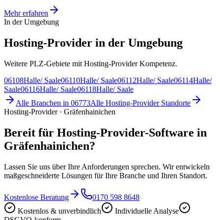
Mehr erfahren
In der Umgebung
Hosting-Provider in der Umgebung
Weitere PLZ-Gebiete mit Hosting-Provider Kompetenz.
06108
Halle/ Saale
06110
Halle/ Saale
06112
Halle/ Saale
06114
Halle/
Saale
06116
Halle/ Saale
06118
Halle/ Saale
Alle Branchen in
06773
Alle
Hosting-Provider
Standorte
Hosting-Provider · Gräfenhainichen
Bereit für Hosting-Provider-Software in
Gräfenhainichen?
Lassen Sie uns über Ihre Anforderungen sprechen. Wir entwickeln
maßgeschneiderte Lösungen für Ihre Branche und Ihren Standort.
Kostenlose Beratung
0170 598 8648
Kostenlos & unverbindlich
Individuelle Analyse
DSGVO-konform