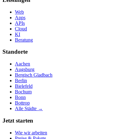
Web
Apps
APIs
Cloud
KI
Beratung
Standorte
Aachen
Augsburg
Bergisch Gladbach
Berlin
Bielefeld
Bochum
Bonn
Bottrop
Alle Städte →
Jetzt starten
Wie wir arbeiten
Preise & Pakete