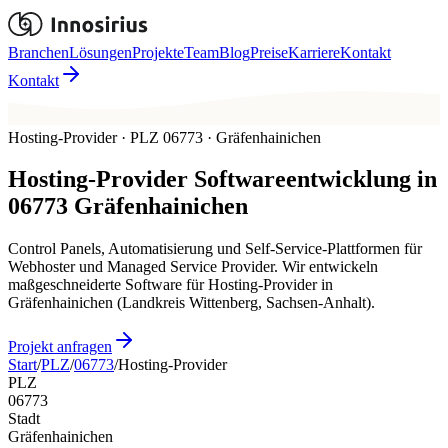
Branchen
Lösungen
Projekte
Team
Blog
Preise
Karriere
Kontakt
Kontakt
Hosting-Provider · PLZ 06773 · Gräfenhainichen
Hosting-Provider
Softwareentwicklung in
06773
Gräfenhainichen
Control Panels, Automatisierung und Self-Service-Plattformen für
Webhoster und Managed Service Provider. Wir entwickeln
maßgeschneiderte Software für Hosting-Provider in
Gräfenhainichen (Landkreis Wittenberg, Sachsen-Anhalt).
Projekt anfragen
Start
/
PLZ
/
06773
/
Hosting-Provider
PLZ
06773
Stadt
Gräfenhainichen