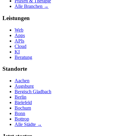
Praxen & Therapie
Alle Branchen →
Leistungen
Web
Apps
APIs
Cloud
KI
Beratung
Standorte
Aachen
Augsburg
Bergisch Gladbach
Berlin
Bielefeld
Bochum
Bonn
Bottrop
Alle Städte →