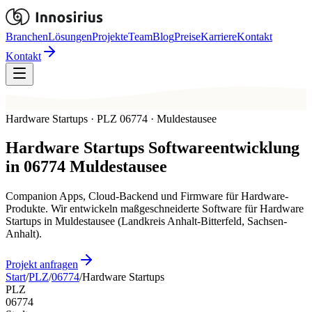
Branchen
Lösungen
Projekte
Team
Blog
Preise
Karriere
Kontakt
Kontakt
Hardware Startups · PLZ 06774 · Muldestausee
Hardware Startups
Softwareentwicklung
in
06774
Muldestausee
Companion Apps, Cloud-Backend und Firmware für Hardware-
Produkte. Wir entwickeln maßgeschneiderte Software für Hardware
Startups in Muldestausee (Landkreis Anhalt-Bitterfeld, Sachsen-
Anhalt).
Projekt anfragen
Start
/
PLZ
/
06774
/
Hardware Startups
PLZ
06774