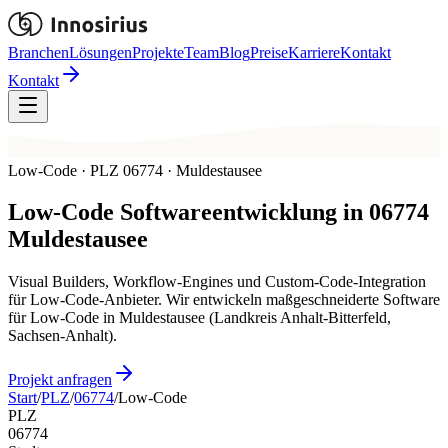
Branchen
Lösungen
Projekte
Team
Blog
Preise
Karriere
Kontakt
Kontakt
Low-Code · PLZ 06774 · Muldestausee
Low-Code
Softwareentwicklung in
06774
Muldestausee
Visual Builders, Workflow-Engines und Custom-Code-Integration
für Low-Code-Anbieter. Wir entwickeln maßgeschneiderte Software
für Low-Code in Muldestausee (Landkreis Anhalt-Bitterfeld,
Sachsen-Anhalt).
Projekt anfragen
Start
/
PLZ
/
06774
/
Low-Code
PLZ
06774