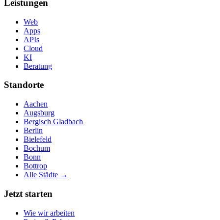
Leistungen
Web
Apps
APIs
Cloud
KI
Beratung
Standorte
Aachen
Augsburg
Bergisch Gladbach
Berlin
Bielefeld
Bochum
Bonn
Bottrop
Alle Städte →
Jetzt starten
Wie wir arbeiten