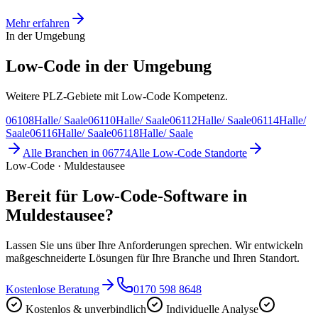
Mehr erfahren
In der Umgebung
Low-Code in der Umgebung
Weitere PLZ-Gebiete mit Low-Code Kompetenz.
06108
Halle/ Saale
06110
Halle/ Saale
06112
Halle/ Saale
06114
Halle/
Saale
06116
Halle/ Saale
06118
Halle/ Saale
Alle Branchen in
06774
Alle
Low-Code
Standorte
Low-Code · Muldestausee
Bereit für Low-Code-Software in
Muldestausee?
Lassen Sie uns über Ihre Anforderungen sprechen. Wir entwickeln
maßgeschneiderte Lösungen für Ihre Branche und Ihren Standort.
Kostenlose Beratung
0170 598 8648
Kostenlos & unverbindlich
Individuelle Analyse