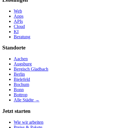
Web
Apps
APIs
Cloud
KI
Beratung
Standorte
Aachen
Augsburg
Bergisch Gladbach
Berlin
Bielefeld
Bochum
Bonn
Bottrop
Alle Städte →
Jetzt starten
Wie wir arbeiten
Preise & Pakete