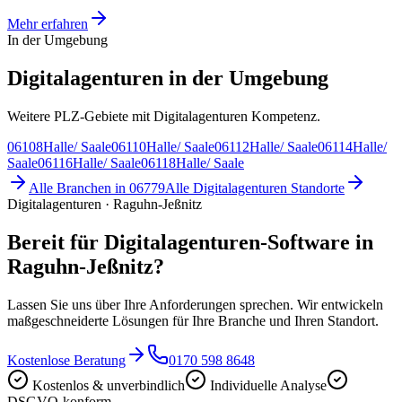
Mehr erfahren
In der Umgebung
Digitalagenturen in der Umgebung
Weitere PLZ-Gebiete mit Digitalagenturen Kompetenz.
06108
Halle/ Saale
06110
Halle/ Saale
06112
Halle/ Saale
06114
Halle/
Saale
06116
Halle/ Saale
06118
Halle/ Saale
Alle Branchen in
06779
Alle
Digitalagenturen
Standorte
Digitalagenturen · Raguhn-Jeßnitz
Bereit für Digitalagenturen-Software in
Raguhn-Jeßnitz?
Lassen Sie uns über Ihre Anforderungen sprechen. Wir entwickeln
maßgeschneiderte Lösungen für Ihre Branche und Ihren Standort.
Kostenlose Beratung
0170 598 8648
Kostenlos & unverbindlich
Individuelle Analyse
DSGVO-konform