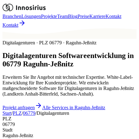
Branchen
Lösungen
Projekte
Team
Blog
Preise
Karriere
Kontakt
Kontakt
Digitalagenturen · PLZ 06779 · Raguhn-Jeßnitz
Digitalagenturen
Softwareentwicklung in
06779
Raguhn-Jeßnitz
Erweitern Sie Ihr Angebot mit technischer Expertise. White-Label-
Entwicklung für Ihre Kundenprojekte. Wir entwickeln
maßgeschneiderte Software für Digitalagenturen in Raguhn-Jeßnitz
(Landkreis Anhalt-Bitterfeld, Sachsen-Anhalt).
Projekt anfragen
Alle Services in Raguhn-Jeßnitz
Start
/
PLZ
/
06779
/
Digitalagenturen
PLZ
06779
Stadt
Raguhn-Jeßnitz