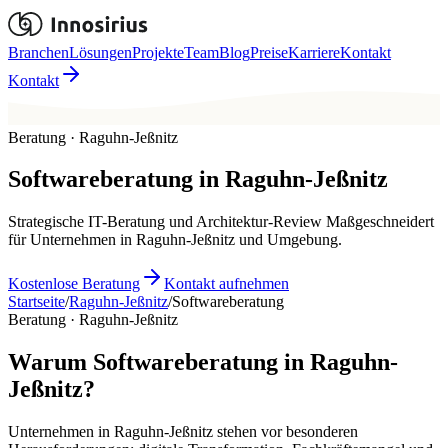
Branchen
Lösungen
Projekte
Team
Blog
Preise
Karriere
Kontakt
Kontakt
Beratung · Raguhn-Jeßnitz
Softwareberatung
in
Raguhn-Jeßnitz
Strategische IT-Beratung und Architektur-Review Maßgeschneidert
für Unternehmen in Raguhn-Jeßnitz und Umgebung.
Kostenlose Beratung
Kontakt aufnehmen
Startseite
/
Raguhn-Jeßnitz
/
Softwareberatung
Beratung · Raguhn-Jeßnitz
Warum Softwareberatung in Raguhn-
Jeßnitz?
Unternehmen in Raguhn-Jeßnitz stehen vor besonderen