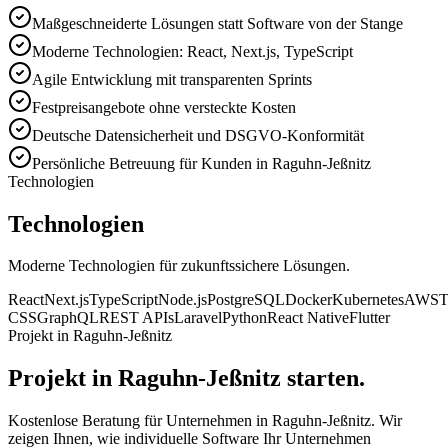
Maßgeschneiderte Lösungen statt Software von der Stange
Moderne Technologien: React, Next.js, TypeScript
Agile Entwicklung mit transparenten Sprints
Festpreisangebote ohne versteckte Kosten
Deutsche Datensicherheit und DSGVO-Konformität
Persönliche Betreuung für Kunden in Raguhn-Jeßnitz
Technologien
Technologien
Moderne Technologien für zukunftssichere Lösungen.
React
Next.js
TypeScript
Node.js
PostgreSQL
Docker
Kubernetes
AWS
T
CSS
GraphQL
REST APIs
Laravel
Python
React Native
Flutter
Projekt in Raguhn-Jeßnitz
Projekt in Raguhn-Jeßnitz starten.
Kostenlose Beratung für Unternehmen in Raguhn-Jeßnitz. Wir
zeigen Ihnen, wie individuelle Software Ihr Unternehmen