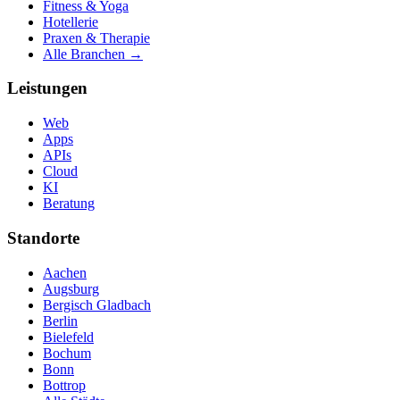
Fitness & Yoga
Hotellerie
Praxen & Therapie
Alle Branchen →
Leistungen
Web
Apps
APIs
Cloud
KI
Beratung
Standorte
Aachen
Augsburg
Bergisch Gladbach
Berlin
Bielefeld
Bochum
Bonn
Bottrop