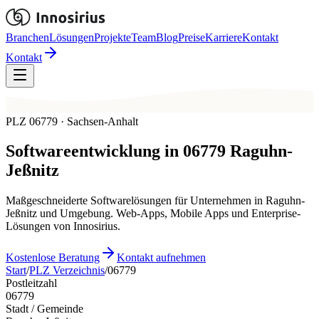
Branchen
Lösungen
Projekte
Team
Blog
Preise
Karriere
Kontakt
Kontakt
PLZ 06779 · Sachsen-Anhalt
Softwareentwicklung in
06779
Raguhn-
Jeßnitz
Maßgeschneiderte Softwarelösungen für Unternehmen in Raguhn-
Jeßnitz und Umgebung. Web-Apps, Mobile Apps und Enterprise-
Lösungen von Innosirius.
Kostenlose Beratung
Kontakt aufnehmen
Start
/
PLZ Verzeichnis
/
06779
Postleitzahl
06779
Stadt / Gemeinde