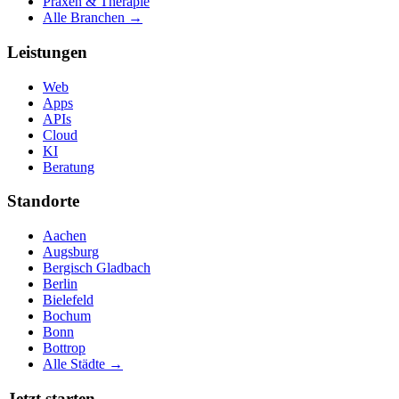
Praxen & Therapie
Alle Branchen →
Leistungen
Web
Apps
APIs
Cloud
KI
Beratung
Standorte
Aachen
Augsburg
Bergisch Gladbach
Berlin
Bielefeld
Bochum
Bonn
Bottrop
Alle Städte →
Jetzt starten