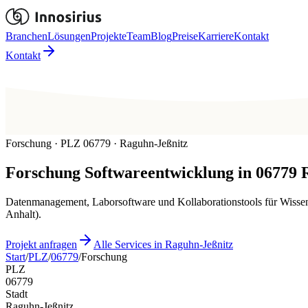
Branchen
Lösungen
Projekte
Team
Blog
Preise
Karriere
Kontakt
Kontakt
Forschung · PLZ 06779 · Raguhn-Jeßnitz
Forschung
Softwareentwicklung in
06779
Datenmanagement, Laborsoftware und Kollaborationstools für Wissen
Anhalt).
Projekt anfragen
Alle Services in Raguhn-Jeßnitz
Start
/
PLZ
/
06779
/
Forschung
PLZ
06779
Stadt
Raguhn-Jeßnitz