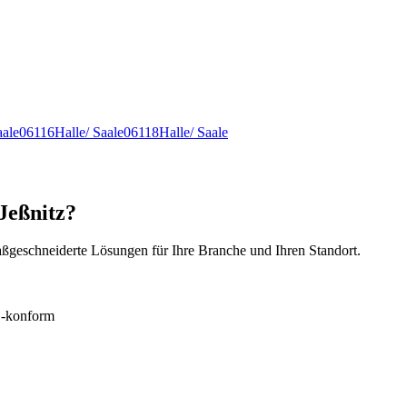
aale
06116
Halle/ Saale
06118
Halle/ Saale
Jeßnitz?
ßgeschneiderte Lösungen für Ihre Branche und Ihren Standort.
konform