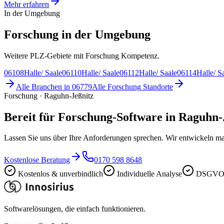
Mehr erfahren
In der Umgebung
Forschung in der Umgebung
Weitere PLZ-Gebiete mit Forschung Kompetenz.
06108
Halle/ Saale
06110
Halle/ Saale
06112
Halle/ Saale
06114
Halle/ S
Alle Branchen in
06779
Alle
Forschung
Standorte
Forschung · Raguhn-Jeßnitz
Bereit für Forschung-Software in Raguhn-
Lassen Sie uns über Ihre Anforderungen sprechen. Wir entwickeln ma
Kostenlose Beratung
0170 598 8648
Kostenlos & unverbindlich
Individuelle Analyse
DSGVO-
Softwarelösungen, die einfach funktionieren.