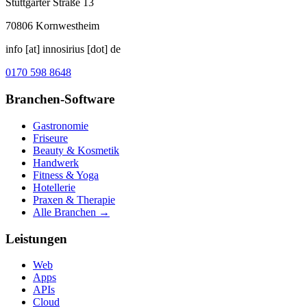
Stuttgarter Straße 13
70806
Kornwestheim
info [at] innosirius [dot] de
0170 598 8648
Branchen-Software
Gastronomie
Friseure
Beauty & Kosmetik
Handwerk
Fitness & Yoga
Hotellerie
Praxen & Therapie
Alle Branchen →
Leistungen
Web
Apps
APIs
Cloud