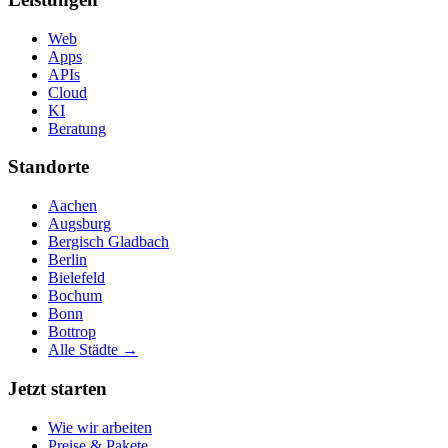
Web
Apps
APIs
Cloud
KI
Beratung
Standorte
Aachen
Augsburg
Bergisch Gladbach
Berlin
Bielefeld
Bochum
Bonn
Bottrop
Alle Städte →
Jetzt starten
Wie wir arbeiten
Preise & Pakete