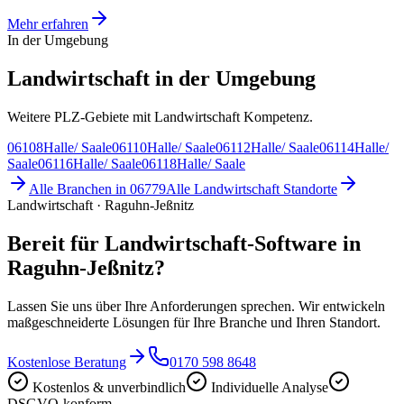
Mehr erfahren
In der Umgebung
Landwirtschaft in der Umgebung
Weitere PLZ-Gebiete mit Landwirtschaft Kompetenz.
06108
Halle/ Saale
06110
Halle/ Saale
06112
Halle/ Saale
06114
Halle/
Saale
06116
Halle/ Saale
06118
Halle/ Saale
Alle Branchen in
06779
Alle
Landwirtschaft
Standorte
Landwirtschaft · Raguhn-Jeßnitz
Bereit für Landwirtschaft-Software in
Raguhn-Jeßnitz?
Lassen Sie uns über Ihre Anforderungen sprechen. Wir entwickeln
maßgeschneiderte Lösungen für Ihre Branche und Ihren Standort.
Kostenlose Beratung
0170 598 8648
Kostenlos & unverbindlich
Individuelle Analyse
DSGVO-konform