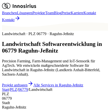
Branchen
Lösungen
Projekte
Team
Blog
Preise
Karriere
Kontakt
Kontakt
Landwirtschaft · PLZ 06779 · Raguhn-Jeßnitz
Landwirtschaft
Softwareentwicklung in
06779
Raguhn-Jeßnitz
Precision Farming, Farm-Management und IoT-Sensorik für
AgTech. Wir entwickeln maßgeschneiderte Software für
Landwirtschaft in Raguhn-Jeßnitz (Landkreis Anhalt-Bitterfeld,
Sachsen-Anhalt).
Projekt anfragen
Alle Services in Raguhn-Jeßnitz
Start
/
PLZ
/
06779
/
Landwirtschaft
PLZ
06779
Stadt
Raguhn-Jeßnitz