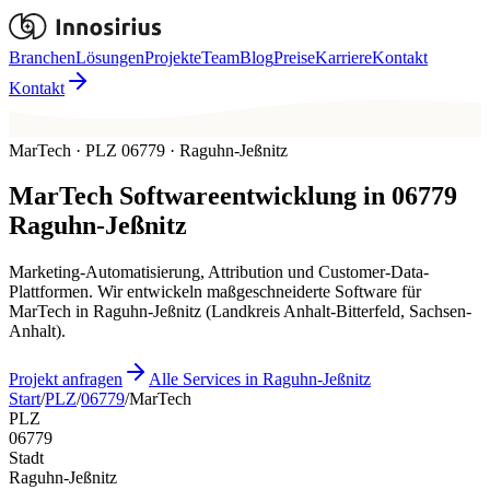
Branchen
Lösungen
Projekte
Team
Blog
Preise
Karriere
Kontakt
Kontakt
MarTech · PLZ 06779 · Raguhn-Jeßnitz
MarTech
Softwareentwicklung in
06779
Raguhn-Jeßnitz
Marketing-Automatisierung, Attribution und Customer-Data-
Plattformen. Wir entwickeln maßgeschneiderte Software für
MarTech in Raguhn-Jeßnitz (Landkreis Anhalt-Bitterfeld, Sachsen-
Anhalt).
Projekt anfragen
Alle Services in Raguhn-Jeßnitz
Start
/
PLZ
/
06779
/
MarTech
PLZ
06779
Stadt
Raguhn-Jeßnitz