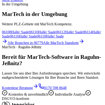
In der Umgebung
MarTech in der Umgebung
Weitere PLZ-Gebiete mit MarTech Kompetenz.
06108
Halle/ Saale
06110
Halle/ Saale
06112
Halle/ Saale
06114
Halle/
Saale
06116
Halle/ Saale
06118
Halle/ Saale
Alle Branchen in
06779
Alle
MarTech
Standorte
MarTech · Raguhn-Jeßnitz
Bereit für MarTech-Software in Raguhn-
Jeßnitz?
Lassen Sie uns über Ihre Anforderungen sprechen. Wir entwickeln
maßgeschneiderte Lösungen für Ihre Branche und Ihren Standort.
Kostenlose Beratung
0170 598 8648
Kostenlos & unverbindlich
Individuelle Analyse
DSGVO-konform