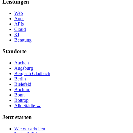
Leistungen
Web
Apps
APIs
Cloud
KI
Beratung
Standorte
Aachen
Augsburg
Bergisch Gladbach
Berlin
Bielefeld
Bochum
Bonn
Bottrop
Alle Städte →
Jetzt starten
Wie wir arbeiten