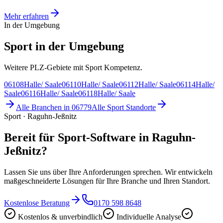
Mehr erfahren
In der Umgebung
Sport in der Umgebung
Weitere PLZ-Gebiete mit Sport Kompetenz.
06108
Halle/ Saale
06110
Halle/ Saale
06112
Halle/ Saale
06114
Halle/
Saale
06116
Halle/ Saale
06118
Halle/ Saale
Alle Branchen in
06779
Alle
Sport
Standorte
Sport · Raguhn-Jeßnitz
Bereit für Sport-Software in Raguhn-
Jeßnitz?
Lassen Sie uns über Ihre Anforderungen sprechen. Wir entwickeln
maßgeschneiderte Lösungen für Ihre Branche und Ihren Standort.
Kostenlose Beratung
0170 598 8648
Kostenlos & unverbindlich
Individuelle Analyse