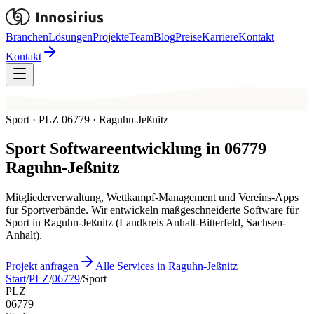
Branchen
Lösungen
Projekte
Team
Blog
Preise
Karriere
Kontakt
Kontakt
Sport · PLZ 06779 · Raguhn-Jeßnitz
Sport
Softwareentwicklung in
06779
Raguhn-Jeßnitz
Mitgliederverwaltung, Wettkampf-Management und Vereins-Apps
für Sportverbände. Wir entwickeln maßgeschneiderte Software für
Sport in Raguhn-Jeßnitz (Landkreis Anhalt-Bitterfeld, Sachsen-
Anhalt).
Projekt anfragen
Alle Services in Raguhn-Jeßnitz
Start
/
PLZ
/
06779
/
Sport
PLZ
06779