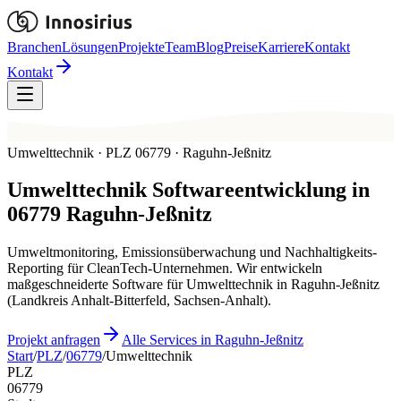
Branchen
Lösungen
Projekte
Team
Blog
Preise
Karriere
Kontakt
Kontakt
Umwelttechnik · PLZ 06779 · Raguhn-Jeßnitz
Umwelttechnik
Softwareentwicklung in
06779
Raguhn-Jeßnitz
Umweltmonitoring, Emissionsüberwachung und Nachhaltigkeits-
Reporting für CleanTech-Unternehmen. Wir entwickeln
maßgeschneiderte Software für Umwelttechnik in Raguhn-Jeßnitz
(Landkreis Anhalt-Bitterfeld, Sachsen-Anhalt).
Projekt anfragen
Alle Services in Raguhn-Jeßnitz
Start
/
PLZ
/
06779
/
Umwelttechnik
PLZ
06779