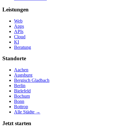
Leistungen
Web
Apps
APIs
Cloud
KI
Beratung
Standorte
Aachen
Augsburg
Bergisch Gladbach
Berlin
Bielefeld
Bochum
Bonn
Bottrop
Alle Städte →
Jetzt starten