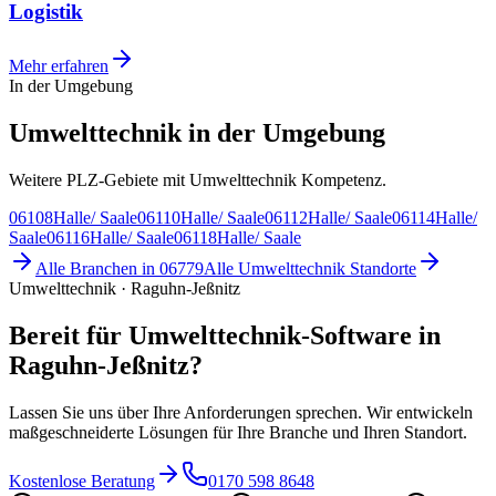
Logistik
Mehr erfahren
In der Umgebung
Umwelttechnik in der Umgebung
Weitere PLZ-Gebiete mit Umwelttechnik Kompetenz.
06108
Halle/ Saale
06110
Halle/ Saale
06112
Halle/ Saale
06114
Halle/
Saale
06116
Halle/ Saale
06118
Halle/ Saale
Alle Branchen in
06779
Alle
Umwelttechnik
Standorte
Umwelttechnik · Raguhn-Jeßnitz
Bereit für Umwelttechnik-Software in
Raguhn-Jeßnitz?
Lassen Sie uns über Ihre Anforderungen sprechen. Wir entwickeln
maßgeschneiderte Lösungen für Ihre Branche und Ihren Standort.
Kostenlose Beratung
0170 598 8648