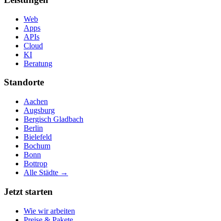
Web
Apps
APIs
Cloud
KI
Beratung
Standorte
Aachen
Augsburg
Bergisch Gladbach
Berlin
Bielefeld
Bochum
Bonn
Bottrop
Alle Städte →
Jetzt starten
Wie wir arbeiten
Preise & Pakete