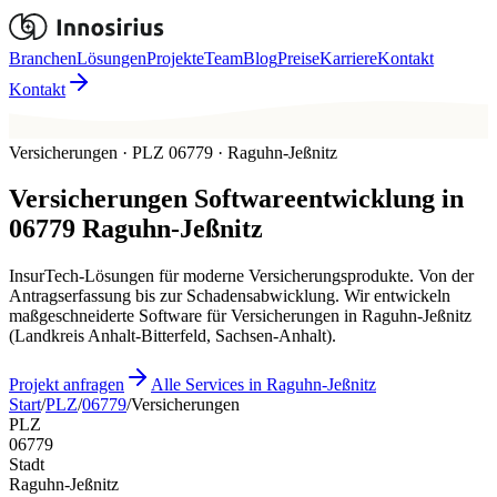
Branchen
Lösungen
Projekte
Team
Blog
Preise
Karriere
Kontakt
Kontakt
Versicherungen · PLZ 06779 · Raguhn-Jeßnitz
Versicherungen
Softwareentwicklung in
06779
Raguhn-Jeßnitz
InsurTech-Lösungen für moderne Versicherungsprodukte. Von der
Antragserfassung bis zur Schadensabwicklung. Wir entwickeln
maßgeschneiderte Software für Versicherungen in Raguhn-Jeßnitz
(Landkreis Anhalt-Bitterfeld, Sachsen-Anhalt).
Projekt anfragen
Alle Services in Raguhn-Jeßnitz
Start
/
PLZ
/
06779
/
Versicherungen
PLZ
06779
Stadt
Raguhn-Jeßnitz