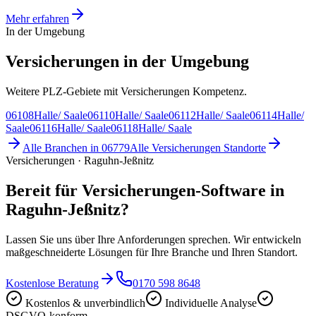
Mehr erfahren
In der Umgebung
Versicherungen in der Umgebung
Weitere PLZ-Gebiete mit Versicherungen Kompetenz.
06108
Halle/ Saale
06110
Halle/ Saale
06112
Halle/ Saale
06114
Halle/
Saale
06116
Halle/ Saale
06118
Halle/ Saale
Alle Branchen in
06779
Alle
Versicherungen
Standorte
Versicherungen · Raguhn-Jeßnitz
Bereit für Versicherungen-Software in
Raguhn-Jeßnitz?
Lassen Sie uns über Ihre Anforderungen sprechen. Wir entwickeln
maßgeschneiderte Lösungen für Ihre Branche und Ihren Standort.
Kostenlose Beratung
0170 598 8648
Kostenlos & unverbindlich
Individuelle Analyse
DSGVO-konform