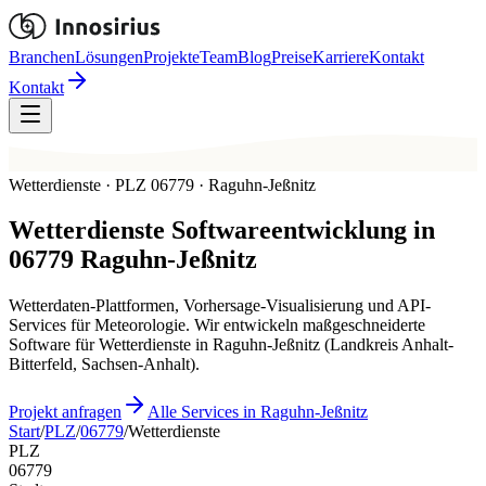
Branchen
Lösungen
Projekte
Team
Blog
Preise
Karriere
Kontakt
Kontakt
Wetterdienste · PLZ 06779 · Raguhn-Jeßnitz
Wetterdienste
Softwareentwicklung in
06779
Raguhn-Jeßnitz
Wetterdaten-Plattformen, Vorhersage-Visualisierung und API-
Services für Meteorologie. Wir entwickeln maßgeschneiderte
Software für Wetterdienste in Raguhn-Jeßnitz (Landkreis Anhalt-
Bitterfeld, Sachsen-Anhalt).
Projekt anfragen
Alle Services in Raguhn-Jeßnitz
Start
/
PLZ
/
06779
/
Wetterdienste
PLZ
06779