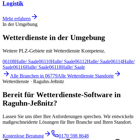
Logistik
Mehr erfahren
In der Umgebung
Wetterdienste in der Umgebung
Weitere PLZ-Gebiete mit Wetterdienste Kompetenz.
06108
Halle/ Saale
06110
Halle/ Saale
06112
Halle/ Saale
06114
Halle/
Saale
06116
Halle/ Saale
06118
Halle/ Saale
Alle Branchen in
06779
Alle
Wetterdienste
Standorte
Wetterdienste · Raguhn-Jeßnitz
Bereit für Wetterdienste-Software in
Raguhn-Jeßnitz?
Lassen Sie uns über Ihre Anforderungen sprechen. Wir entwickeln
maßgeschneiderte Lösungen für Ihre Branche und Ihren Standort.
Kostenlose Beratung
0170 598 8648