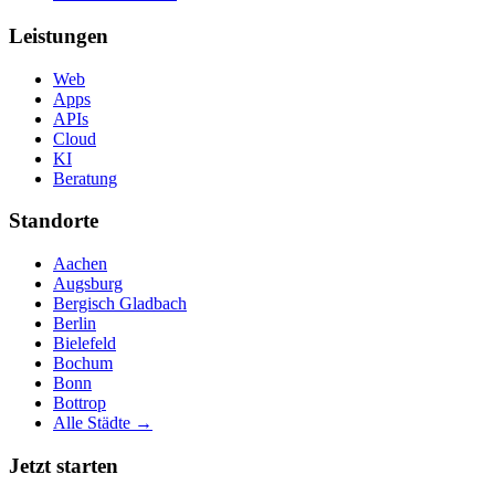
Leistungen
Web
Apps
APIs
Cloud
KI
Beratung
Standorte
Aachen
Augsburg
Bergisch Gladbach
Berlin
Bielefeld
Bochum
Bonn
Bottrop
Alle Städte →
Jetzt starten