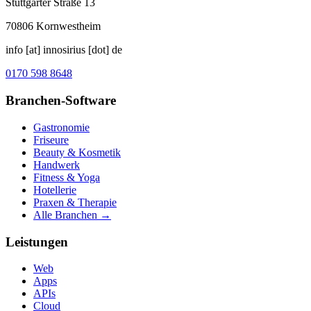
Stuttgarter Straße 13
70806
Kornwestheim
info [at] innosirius [dot] de
0170 598 8648
Branchen-Software
Gastronomie
Friseure
Beauty & Kosmetik
Handwerk
Fitness & Yoga
Hotellerie
Praxen & Therapie
Alle Branchen →
Leistungen
Web
Apps
APIs
Cloud