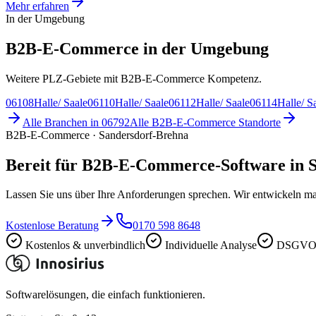
Mehr erfahren
In der Umgebung
B2B-E-Commerce in der Umgebung
Weitere PLZ-Gebiete mit B2B-E-Commerce Kompetenz.
06108
Halle/ Saale
06110
Halle/ Saale
06112
Halle/ Saale
06114
Halle/ S
Alle Branchen in
06792
Alle
B2B-E-Commerce
Standorte
B2B-E-Commerce · Sandersdorf-Brehna
Bereit für B2B-E-Commerce-Software in 
Lassen Sie uns über Ihre Anforderungen sprechen. Wir entwickeln ma
Kostenlose Beratung
0170 598 8648
Kostenlos & unverbindlich
Individuelle Analyse
DSGVO-
Softwarelösungen, die einfach funktionieren.