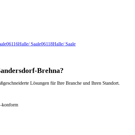
aale
06116
Halle/ Saale
06118
Halle/ Saale
Sandersdorf-Brehna?
ßgeschneiderte Lösungen für Ihre Branche und Ihren Standort.
konform