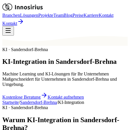
Branchen
Lösungen
Projekte
Team
Blog
Preise
Karriere
Kontakt
Kontakt
KI · Sandersdorf-Brehna
KI-Integration
in
Sandersdorf-Brehna
Machine Learning und KI-Lösungen für Ihr Unternehmen
Maßgeschneidert für Unternehmen in Sandersdorf-Brehna und
Umgebung.
Kostenlose Beratung
Kontakt aufnehmen
Startseite
/
Sandersdorf-Brehna
/
KI-Integration
KI · Sandersdorf-Brehna
Warum KI-Integration in Sandersdorf-
Brehna?