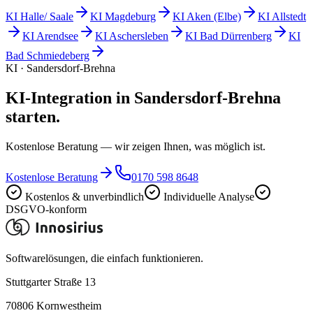
KI
Halle/ Saale
KI
Magdeburg
KI
Aken (Elbe)
KI
Allstedt
KI
Arendsee
KI
Aschersleben
KI
Bad Dürrenberg
KI
Bad Schmiedeberg
KI · Sandersdorf-Brehna
KI-Integration in Sandersdorf-Brehna
starten.
Kostenlose Beratung — wir zeigen Ihnen, was möglich ist.
Kostenlose Beratung
0170 598 8648
Kostenlos & unverbindlich
Individuelle Analyse
DSGVO-konform
Softwarelösungen, die einfach funktionieren.
Stuttgarter Straße 13
70806
Kornwestheim