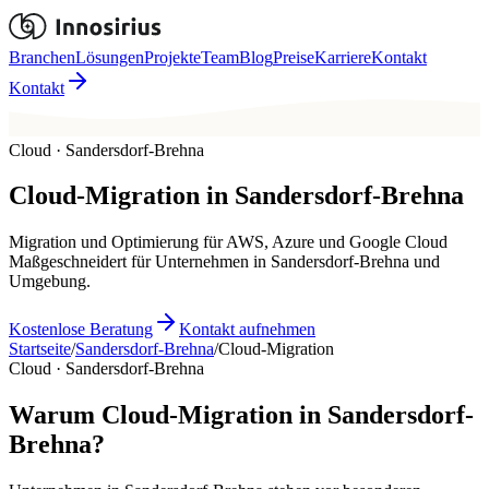
Branchen
Lösungen
Projekte
Team
Blog
Preise
Karriere
Kontakt
Kontakt
Cloud · Sandersdorf-Brehna
Cloud-Migration
in
Sandersdorf-Brehna
Migration und Optimierung für AWS, Azure und Google Cloud
Maßgeschneidert für Unternehmen in Sandersdorf-Brehna und
Umgebung.
Kostenlose Beratung
Kontakt aufnehmen
Startseite
/
Sandersdorf-Brehna
/
Cloud-Migration
Cloud · Sandersdorf-Brehna
Warum Cloud-Migration in Sandersdorf-
Brehna?