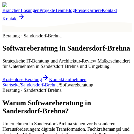
Branchen
Lösungen
Projekte
Team
Blog
Preise
Karriere
Kontakt
Kontakt
Beratung · Sandersdorf-Brehna
Softwareberatung
in
Sandersdorf-Brehna
Strategische IT-Beratung und Architektur-Review Maßgeschneidert
für Unternehmen in Sandersdorf-Brehna und Umgebung.
Kostenlose Beratung
Kontakt aufnehmen
Startseite
/
Sandersdorf-Brehna
/
Softwareberatung
Beratung · Sandersdorf-Brehna
Warum Softwareberatung in
Sandersdorf-Brehna?
Unternehmen in Sandersdorf-Brehna stehen vor besonderen
Herausforderungen: digitale Transformation, Fachkräftemangel und