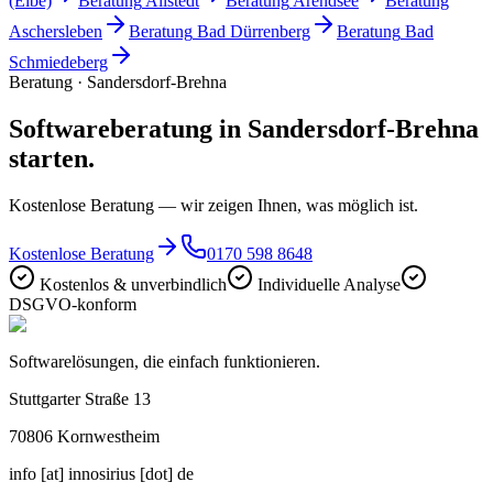
(Elbe)
Beratung
Allstedt
Beratung
Arendsee
Beratung
Aschersleben
Beratung
Bad Dürrenberg
Beratung
Bad
Schmiedeberg
Beratung · Sandersdorf-Brehna
Softwareberatung in Sandersdorf-Brehna
starten.
Kostenlose Beratung — wir zeigen Ihnen, was möglich ist.
Kostenlose Beratung
0170 598 8648
Kostenlos & unverbindlich
Individuelle Analyse
DSGVO-konform
Softwarelösungen, die einfach funktionieren.
Stuttgarter Straße 13
70806
Kornwestheim
info [at] innosirius [dot] de