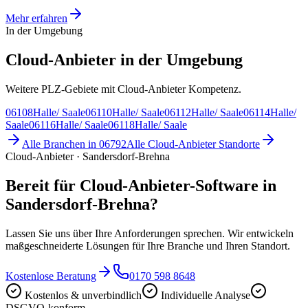
Mehr erfahren
In der Umgebung
Cloud-Anbieter in der Umgebung
Weitere PLZ-Gebiete mit Cloud-Anbieter Kompetenz.
06108
Halle/ Saale
06110
Halle/ Saale
06112
Halle/ Saale
06114
Halle/
Saale
06116
Halle/ Saale
06118
Halle/ Saale
Alle Branchen in
06792
Alle
Cloud-Anbieter
Standorte
Cloud-Anbieter · Sandersdorf-Brehna
Bereit für Cloud-Anbieter-Software in
Sandersdorf-Brehna?
Lassen Sie uns über Ihre Anforderungen sprechen. Wir entwickeln
maßgeschneiderte Lösungen für Ihre Branche und Ihren Standort.
Kostenlose Beratung
0170 598 8648
Kostenlos & unverbindlich
Individuelle Analyse
DSGVO-konform