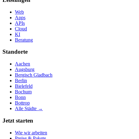
Web
Apps
APIs
Cloud
KI
Beratung
Standorte
Aachen
Augsburg
Bergisch Gladbach
Berlin
Bielefeld
Bochum
Bonn
Bottrop
Alle Städte →
Jetzt starten
Wie wir arbeiten
Preise & Pakete