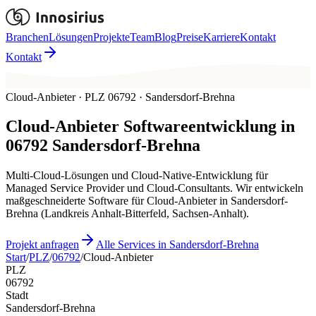
Branchen
Lösungen
Projekte
Team
Blog
Preise
Karriere
Kontakt
Kontakt
Cloud-Anbieter · PLZ 06792 · Sandersdorf-Brehna
Cloud-Anbieter
Softwareentwicklung in
06792
Sandersdorf-Brehna
Multi-Cloud-Lösungen und Cloud-Native-Entwicklung für
Managed Service Provider und Cloud-Consultants. Wir entwickeln
maßgeschneiderte Software für Cloud-Anbieter in Sandersdorf-
Brehna (Landkreis Anhalt-Bitterfeld, Sachsen-Anhalt).
Projekt anfragen
Alle Services in Sandersdorf-Brehna
Start
/
PLZ
/
06792
/
Cloud-Anbieter
PLZ
06792
Stadt
Sandersdorf-Brehna