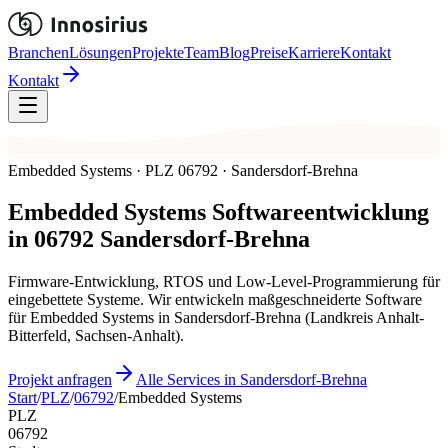
Branchen
Lösungen
Projekte
Team
Blog
Preise
Karriere
Kontakt
Kontakt
Embedded Systems · PLZ 06792 · Sandersdorf-Brehna
Embedded Systems
Softwareentwicklung
in
06792
Sandersdorf-Brehna
Firmware-Entwicklung, RTOS und Low-Level-Programmierung für
eingebettete Systeme. Wir entwickeln maßgeschneiderte Software
für Embedded Systems in Sandersdorf-Brehna (Landkreis Anhalt-
Bitterfeld, Sachsen-Anhalt).
Projekt anfragen
Alle Services in Sandersdorf-Brehna
Start
/
PLZ
/
06792
/
Embedded Systems
PLZ
06792