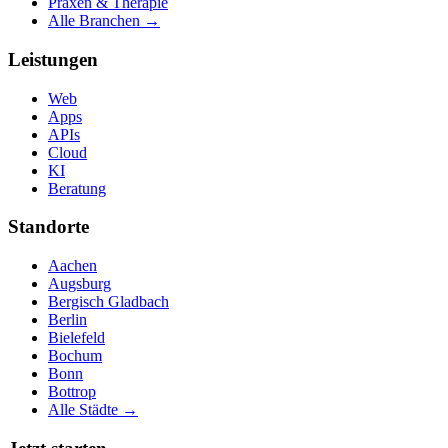
Praxen & Therapie
Alle Branchen →
Leistungen
Web
Apps
APIs
Cloud
KI
Beratung
Standorte
Aachen
Augsburg
Bergisch Gladbach
Berlin
Bielefeld
Bochum
Bonn
Bottrop
Alle Städte →