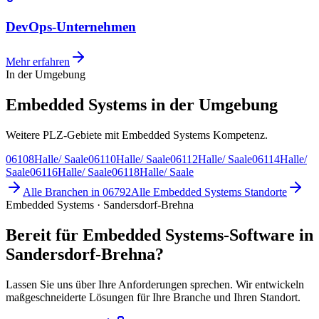
DevOps-Unternehmen
Mehr erfahren
In der Umgebung
Embedded Systems in der Umgebung
Weitere PLZ-Gebiete mit Embedded Systems Kompetenz.
06108
Halle/ Saale
06110
Halle/ Saale
06112
Halle/ Saale
06114
Halle/
Saale
06116
Halle/ Saale
06118
Halle/ Saale
Alle Branchen in
06792
Alle
Embedded Systems
Standorte
Embedded Systems · Sandersdorf-Brehna
Bereit für Embedded Systems-Software in
Sandersdorf-Brehna?
Lassen Sie uns über Ihre Anforderungen sprechen. Wir entwickeln
maßgeschneiderte Lösungen für Ihre Branche und Ihren Standort.