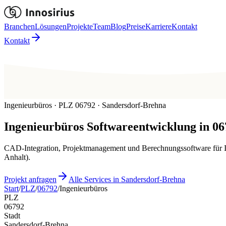
Branchen
Lösungen
Projekte
Team
Blog
Preise
Karriere
Kontakt
Kontakt
Ingenieurbüros · PLZ 06792 · Sandersdorf-Brehna
Ingenieurbüros
Softwareentwicklung in
06
CAD-Integration, Projektmanagement und Berechnungssoftware für Ing
Anhalt).
Projekt anfragen
Alle Services in Sandersdorf-Brehna
Start
/
PLZ
/
06792
/
Ingenieurbüros
PLZ
06792
Stadt
Sandersdorf-Brehna