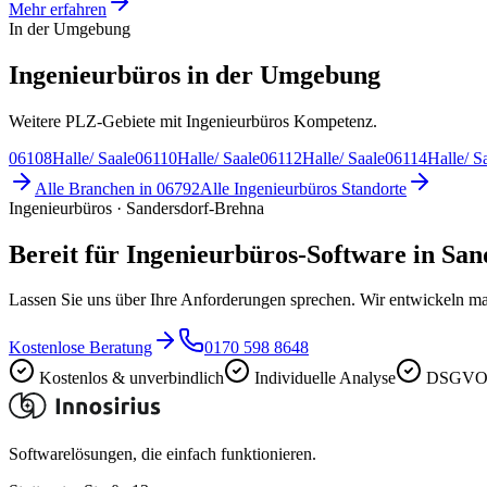
Mehr erfahren
In der Umgebung
Ingenieurbüros in der Umgebung
Weitere PLZ-Gebiete mit Ingenieurbüros Kompetenz.
06108
Halle/ Saale
06110
Halle/ Saale
06112
Halle/ Saale
06114
Halle/ S
Alle Branchen in
06792
Alle
Ingenieurbüros
Standorte
Ingenieurbüros · Sandersdorf-Brehna
Bereit für Ingenieurbüros-Software in Sa
Lassen Sie uns über Ihre Anforderungen sprechen. Wir entwickeln ma
Kostenlose Beratung
0170 598 8648
Kostenlos & unverbindlich
Individuelle Analyse
DSGVO-
Softwarelösungen, die einfach funktionieren.