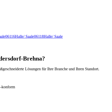
aale
06116
Halle/ Saale
06118
Halle/ Saale
ndersdorf-Brehna?
ßgeschneiderte Lösungen für Ihre Branche und Ihren Standort.
konform