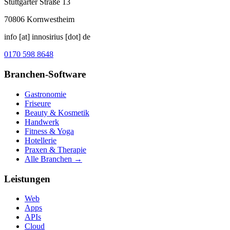
Stuttgarter Straße 13
70806
Kornwestheim
info [at] innosirius [dot] de
0170 598 8648
Branchen-Software
Gastronomie
Friseure
Beauty & Kosmetik
Handwerk
Fitness & Yoga
Hotellerie
Praxen & Therapie
Alle Branchen →
Leistungen
Web
Apps
APIs
Cloud