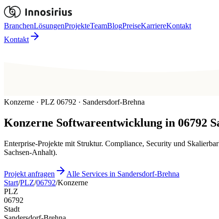
Branchen
Lösungen
Projekte
Team
Blog
Preise
Karriere
Kontakt
Kontakt
Konzerne · PLZ 06792 · Sandersdorf-Brehna
Konzerne
Softwareentwicklung in
06792
S
Enterprise-Projekte mit Struktur. Compliance, Security und Skalierb
Sachsen-Anhalt).
Projekt anfragen
Alle Services in Sandersdorf-Brehna
Start
/
PLZ
/
06792
/
Konzerne
PLZ
06792
Stadt
Sandersdorf-Brehna