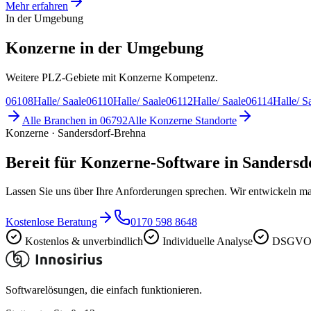
Mehr erfahren
In der Umgebung
Konzerne in der Umgebung
Weitere PLZ-Gebiete mit Konzerne Kompetenz.
06108
Halle/ Saale
06110
Halle/ Saale
06112
Halle/ Saale
06114
Halle/ S
Alle Branchen in
06792
Alle
Konzerne
Standorte
Konzerne · Sandersdorf-Brehna
Bereit für Konzerne-Software in Sanders
Lassen Sie uns über Ihre Anforderungen sprechen. Wir entwickeln ma
Kostenlose Beratung
0170 598 8648
Kostenlos & unverbindlich
Individuelle Analyse
DSGVO-
Softwarelösungen, die einfach funktionieren.