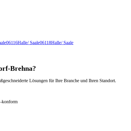
aale
06116
Halle/ Saale
06118
Halle/ Saale
dorf-Brehna?
ßgeschneiderte Lösungen für Ihre Branche und Ihren Standort.
konform