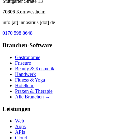
Stuttgarter Straße 13
70806
Kornwestheim
info [at] innosirius [dot] de
0170 598 8648
Branchen-Software
Gastronomie
Friseure
Beauty & Kosmetik
Handwerk
Fitness & Yoga
Hotellerie
Praxen & Therapie
Alle Branchen →
Leistungen
Web
Apps
APIs
Cloud