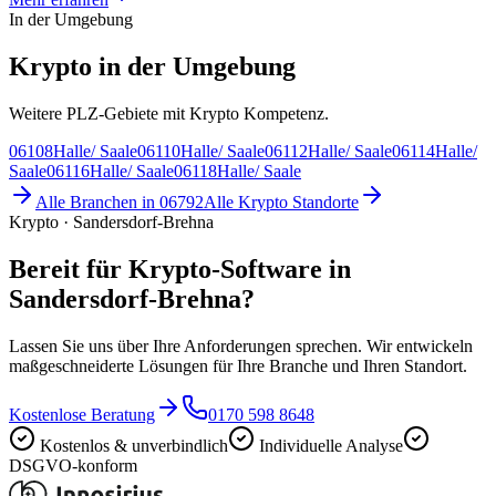
In der Umgebung
Krypto in der Umgebung
Weitere PLZ-Gebiete mit Krypto Kompetenz.
06108
Halle/ Saale
06110
Halle/ Saale
06112
Halle/ Saale
06114
Halle/
Saale
06116
Halle/ Saale
06118
Halle/ Saale
Alle Branchen in
06792
Alle
Krypto
Standorte
Krypto · Sandersdorf-Brehna
Bereit für Krypto-Software in
Sandersdorf-Brehna?
Lassen Sie uns über Ihre Anforderungen sprechen. Wir entwickeln
maßgeschneiderte Lösungen für Ihre Branche und Ihren Standort.
Kostenlose Beratung
0170 598 8648
Kostenlos & unverbindlich
Individuelle Analyse
DSGVO-konform