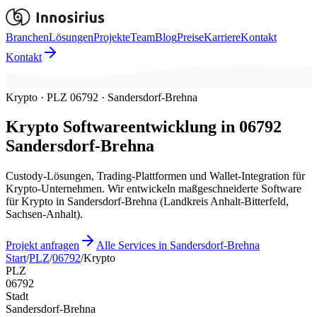
Branchen
Lösungen
Projekte
Team
Blog
Preise
Karriere
Kontakt
Kontakt
Krypto · PLZ 06792 · Sandersdorf-Brehna
Krypto
Softwareentwicklung in
06792
Sandersdorf-Brehna
Custody-Lösungen, Trading-Plattformen und Wallet-Integration für
Krypto-Unternehmen. Wir entwickeln maßgeschneiderte Software
für Krypto in Sandersdorf-Brehna (Landkreis Anhalt-Bitterfeld,
Sachsen-Anhalt).
Projekt anfragen
Alle Services in Sandersdorf-Brehna
Start
/
PLZ
/
06792
/
Krypto
PLZ
06792
Stadt
Sandersdorf-Brehna