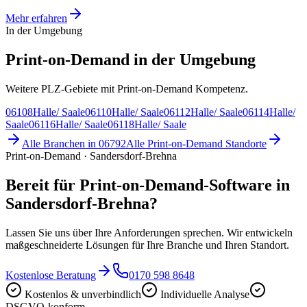
Mehr erfahren
In der Umgebung
Print-on-Demand in der Umgebung
Weitere PLZ-Gebiete mit Print-on-Demand Kompetenz.
06108
Halle/ Saale
06110
Halle/ Saale
06112
Halle/ Saale
06114
Halle/
Saale
06116
Halle/ Saale
06118
Halle/ Saale
Alle Branchen in
06792
Alle
Print-on-Demand
Standorte
Print-on-Demand · Sandersdorf-Brehna
Bereit für Print-on-Demand-Software in
Sandersdorf-Brehna?
Lassen Sie uns über Ihre Anforderungen sprechen. Wir entwickeln
maßgeschneiderte Lösungen für Ihre Branche und Ihren Standort.
Kostenlose Beratung
0170 598 8648
Kostenlos & unverbindlich
Individuelle Analyse
DSGVO-konform