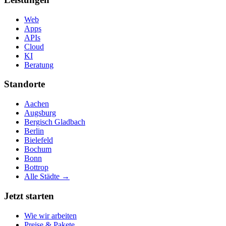
Web
Apps
APIs
Cloud
KI
Beratung
Standorte
Aachen
Augsburg
Bergisch Gladbach
Berlin
Bielefeld
Bochum
Bonn
Bottrop
Alle Städte →
Jetzt starten
Wie wir arbeiten
Preise & Pakete