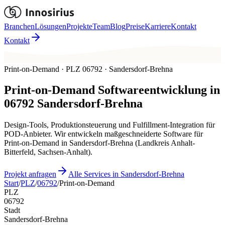
Branchen
Lösungen
Projekte
Team
Blog
Preise
Karriere
Kontakt
Kontakt
Print-on-Demand · PLZ 06792 · Sandersdorf-Brehna
Print-on-Demand
Softwareentwicklung in
06792
Sandersdorf-Brehna
Design-Tools, Produktionsteuerung und Fulfillment-Integration für
POD-Anbieter. Wir entwickeln maßgeschneiderte Software für
Print-on-Demand in Sandersdorf-Brehna (Landkreis Anhalt-
Bitterfeld, Sachsen-Anhalt).
Projekt anfragen
Alle Services in Sandersdorf-Brehna
Start
/
PLZ
/
06792
/
Print-on-Demand
PLZ
06792
Stadt
Sandersdorf-Brehna