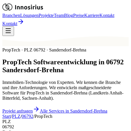
Branchen
Lösungen
Projekte
Team
Blog
Preise
Karriere
Kontakt
Kontakt
PropTech · PLZ 06792 · Sandersdorf-Brehna
PropTech
Softwareentwicklung in
06792
Sandersdorf-Brehna
Immobilien-Technologie von Experten. Wir kennen die Branche
und ihre Anforderungen. Wir entwickeln maßgeschneiderte
Software für PropTech in Sandersdorf-Brehna (Landkreis Anhalt-
Bitterfeld, Sachsen-Anhalt).
Projekt anfragen
Alle Services in Sandersdorf-Brehna
Start
/
PLZ
/
06792
/
PropTech
PLZ
06792