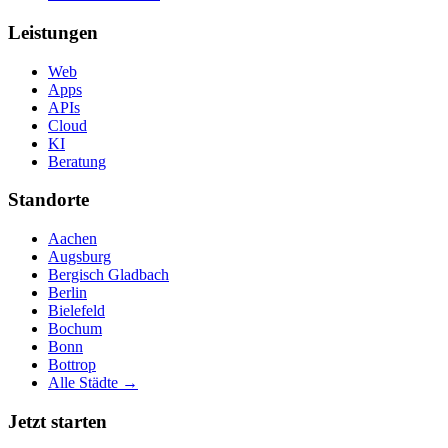
Leistungen
Web
Apps
APIs
Cloud
KI
Beratung
Standorte
Aachen
Augsburg
Bergisch Gladbach
Berlin
Bielefeld
Bochum
Bonn
Bottrop
Alle Städte →
Jetzt starten