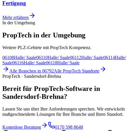
Fertigung
Mehr erfahren
In der Umgebung
PropTech in der Umgebung
Weitere PLZ-Gebiete mit PropTech Kompetenz.
06108
Halle/ Saale
06110
Halle/ Saale
06112
Halle/ Saale
06114
Halle/
Saale
06116
Halle/ Saale
06118
Halle/ Saale
Alle Branchen in
06792
Alle
PropTech
Standorte
PropTech · Sandersdorf-Brehna
Bereit für PropTech-Software in
Sandersdorf-Brehna?
Lassen Sie uns über Ihre Anforderungen sprechen. Wir entwickeln
maßgeschneiderte Lösungen für Ihre Branche und Ihren Standort.
Kostenlose Beratung
0170 598 8648