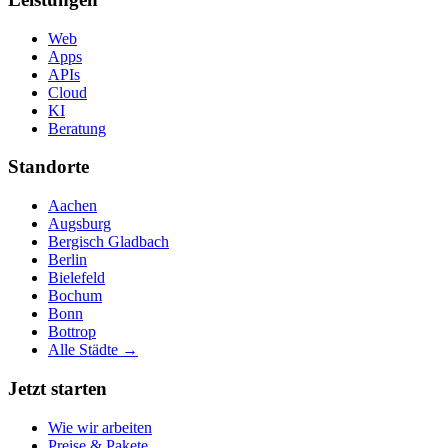
Web
Apps
APIs
Cloud
KI
Beratung
Standorte
Aachen
Augsburg
Bergisch Gladbach
Berlin
Bielefeld
Bochum
Bonn
Bottrop
Alle Städte →
Jetzt starten
Wie wir arbeiten
Preise & Pakete