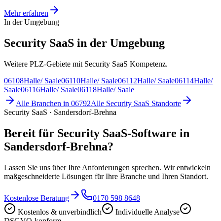
Mehr erfahren
In der Umgebung
Security SaaS in der Umgebung
Weitere PLZ-Gebiete mit Security SaaS Kompetenz.
06108
Halle/ Saale
06110
Halle/ Saale
06112
Halle/ Saale
06114
Halle/
Saale
06116
Halle/ Saale
06118
Halle/ Saale
Alle Branchen in
06792
Alle
Security SaaS
Standorte
Security SaaS · Sandersdorf-Brehna
Bereit für Security SaaS-Software in
Sandersdorf-Brehna?
Lassen Sie uns über Ihre Anforderungen sprechen. Wir entwickeln
maßgeschneiderte Lösungen für Ihre Branche und Ihren Standort.
Kostenlose Beratung
0170 598 8648
Kostenlos & unverbindlich
Individuelle Analyse
DSGVO-konform