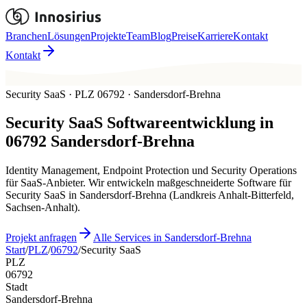
Branchen
Lösungen
Projekte
Team
Blog
Preise
Karriere
Kontakt
Kontakt
Security SaaS · PLZ 06792 · Sandersdorf-Brehna
Security SaaS
Softwareentwicklung in
06792
Sandersdorf-Brehna
Identity Management, Endpoint Protection und Security Operations
für SaaS-Anbieter. Wir entwickeln maßgeschneiderte Software für
Security SaaS in Sandersdorf-Brehna (Landkreis Anhalt-Bitterfeld,
Sachsen-Anhalt).
Projekt anfragen
Alle Services in Sandersdorf-Brehna
Start
/
PLZ
/
06792
/
Security SaaS
PLZ
06792
Stadt
Sandersdorf-Brehna