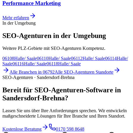
Performance Marketing
Mehr erfahren
In der Umgebung
SEO-Agenturen in der Umgebung
Weitere PLZ-Gebiete mit SEO-Agenturen Kompetenz.
06108
Halle/ Saale
06110
Halle/ Saale
06112
Halle/ Saale
06114
Halle/
Saale
06116
Halle/ Saale
06118
Halle/ Saale
Alle Branchen in
06792
Alle
SEO-Agenturen
Standorte
SEO-Agenturen · Sandersdorf-Brehna
Bereit für SEO-Agenturen-Software in
Sandersdorf-Brehna?
Lassen Sie uns über Ihre Anforderungen sprechen. Wir entwickeln
maßgeschneiderte Lösungen für Ihre Branche und Ihren Standort.
Kostenlose Beratung
0170 598 8648