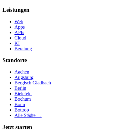
Leistungen
Web
Apps
APIs
Cloud
KI
Beratung
Standorte
Aachen
Augsburg
Bergisch Gladbach
Berlin
Bielefeld
Bochum
Bonn
Bottrop
Alle Städte →
Jetzt starten