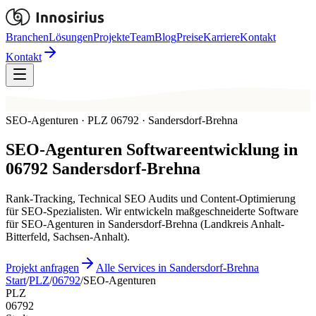
Branchen
Lösungen
Projekte
Team
Blog
Preise
Karriere
Kontakt
Kontakt
SEO-Agenturen · PLZ 06792 · Sandersdorf-Brehna
SEO-Agenturen
Softwareentwicklung in
06792
Sandersdorf-Brehna
Rank-Tracking, Technical SEO Audits und Content-Optimierung
für SEO-Spezialisten. Wir entwickeln maßgeschneiderte Software
für SEO-Agenturen in Sandersdorf-Brehna (Landkreis Anhalt-
Bitterfeld, Sachsen-Anhalt).
Projekt anfragen
Alle Services in Sandersdorf-Brehna
Start
/
PLZ
/
06792
/
SEO-Agenturen
PLZ
06792