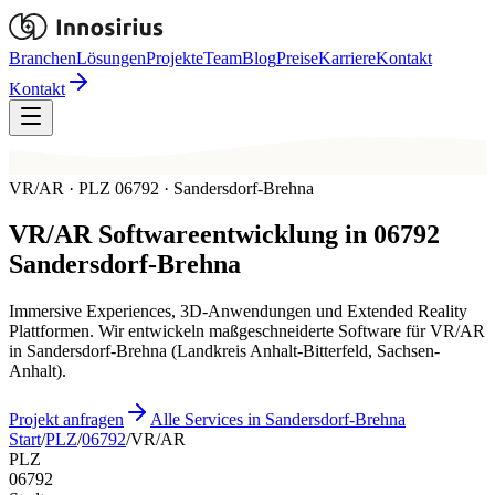
Branchen
Lösungen
Projekte
Team
Blog
Preise
Karriere
Kontakt
Kontakt
VR/AR · PLZ 06792 · Sandersdorf-Brehna
VR/AR
Softwareentwicklung in
06792
Sandersdorf-Brehna
Immersive Experiences, 3D-Anwendungen und Extended Reality
Plattformen. Wir entwickeln maßgeschneiderte Software für VR/AR
in Sandersdorf-Brehna (Landkreis Anhalt-Bitterfeld, Sachsen-
Anhalt).
Projekt anfragen
Alle Services in Sandersdorf-Brehna
Start
/
PLZ
/
06792
/
VR/AR
PLZ
06792