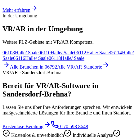
Mehr erfahren
In der Umgebung
VR/AR in der Umgebung
Weitere PLZ-Gebiete mit VR/AR Kompetenz.
06108
Halle/ Saale
06110
Halle/ Saale
06112
Halle/ Saale
06114
Halle/
Saale
06116
Halle/ Saale
06118
Halle/ Saale
Alle Branchen in
06792
Alle
VR/AR
Standorte
VR/AR · Sandersdorf-Brehna
Bereit für VR/AR-Software in
Sandersdorf-Brehna?
Lassen Sie uns über Ihre Anforderungen sprechen. Wir entwickeln
maßgeschneiderte Lösungen für Ihre Branche und Ihren Standort.
Kostenlose Beratung
0170 598 8648
Kostenlos & unverbindlich
Individuelle Analyse