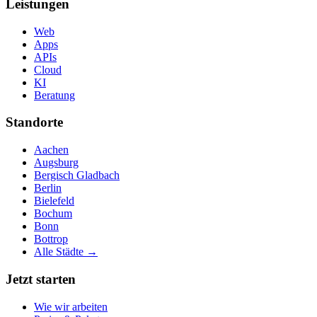
Leistungen
Web
Apps
APIs
Cloud
KI
Beratung
Standorte
Aachen
Augsburg
Bergisch Gladbach
Berlin
Bielefeld
Bochum
Bonn
Bottrop
Alle Städte →
Jetzt starten
Wie wir arbeiten