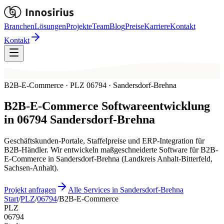
Branchen
Lösungen
Projekte
Team
Blog
Preise
Karriere
Kontakt
Kontakt
B2B-E-Commerce · PLZ 06794 · Sandersdorf-Brehna
B2B-E-Commerce
Softwareentwicklung
in
06794
Sandersdorf-Brehna
Geschäftskunden-Portale, Staffelpreise und ERP-Integration für
B2B-Händler. Wir entwickeln maßgeschneiderte Software für B2B-
E-Commerce in Sandersdorf-Brehna (Landkreis Anhalt-Bitterfeld,
Sachsen-Anhalt).
Projekt anfragen
Alle Services in Sandersdorf-Brehna
Start
/
PLZ
/
06794
/
B2B-E-Commerce
PLZ
06794