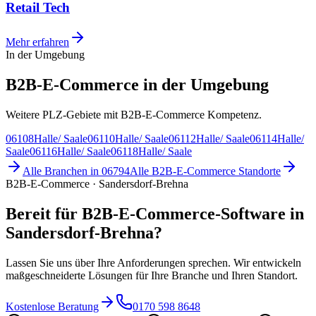
Retail Tech
Mehr erfahren
In der Umgebung
B2B-E-Commerce in der Umgebung
Weitere PLZ-Gebiete mit B2B-E-Commerce Kompetenz.
06108
Halle/ Saale
06110
Halle/ Saale
06112
Halle/ Saale
06114
Halle/
Saale
06116
Halle/ Saale
06118
Halle/ Saale
Alle Branchen in
06794
Alle
B2B-E-Commerce
Standorte
B2B-E-Commerce · Sandersdorf-Brehna
Bereit für B2B-E-Commerce-Software in
Sandersdorf-Brehna?
Lassen Sie uns über Ihre Anforderungen sprechen. Wir entwickeln
maßgeschneiderte Lösungen für Ihre Branche und Ihren Standort.
Kostenlose Beratung
0170 598 8648