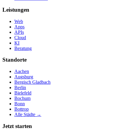
Leistungen
Web
Apps
APIs
Cloud
KI
Beratung
Standorte
Aachen
Augsburg
Bergisch Gladbach
Berlin
Bielefeld
Bochum
Bonn
Bottrop
Alle Städte →
Jetzt starten