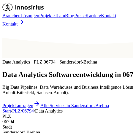
Branchen
Lösungen
Projekte
Team
Blog
Preise
Karriere
Kontakt
Kontakt
Data Analytics · PLZ 06794 · Sandersdorf-Brehna
Data Analytics
Softwareentwicklung in
06
Big Data Pipelines, Data Warehouses und Business Intelligence Lösu
Anhalt-Bitterfeld, Sachsen-Anhalt).
Projekt anfragen
Alle Services in Sandersdorf-Brehna
Start
/
PLZ
/
06794
/
Data Analytics
PLZ
06794
Stadt
Sandersdorf-Brehna