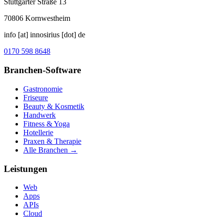
Stuttgarter Straße 13
70806
Kornwestheim
info [at] innosirius [dot] de
0170 598 8648
Branchen-Software
Gastronomie
Friseure
Beauty & Kosmetik
Handwerk
Fitness & Yoga
Hotellerie
Praxen & Therapie
Alle Branchen →
Leistungen
Web
Apps
APIs
Cloud