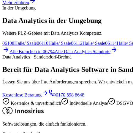
Mehr erfahren
In der Umgebung
Data Analytics in der Umgebung
Weitere PLZ-Gebiete mit Data Analytics Kompetenz.
06108
Halle/ Saale
06110
Halle/ Saale
06112
Halle/ Saale
06114
Halle/ S
Alle Branchen in
06794
Alle
Data Analytics
Standorte
Data Analytics · Sandersdorf-Brehna
Bereit für Data Analytics-Software in Sa
Lassen Sie uns über Ihre Anforderungen sprechen. Wir entwickeln ma
Kostenlose Beratung
0170 598 8648
Kostenlos & unverbindlich
Individuelle Analyse
DSGVO-
Softwarelösungen, die einfach funktionieren.