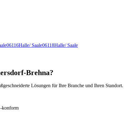
aale
06116
Halle/ Saale
06118
Halle/ Saale
ndersdorf-Brehna?
ßgeschneiderte Lösungen für Ihre Branche und Ihren Standort.
konform